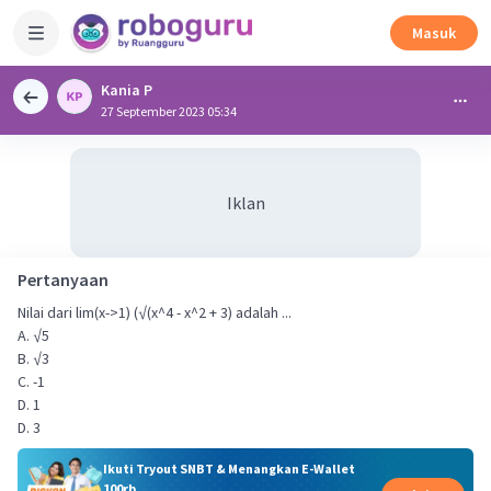
Masuk
Kania P
27 September 2023 05:34
Iklan
Pertanyaan
Nilai dari lim(x->1) (√(x^4 - x^2 + 3) adalah ...
A. √5
B. √3
C. -1
D. 1
D. 3
Ikuti Tryout SNBT & Menangkan E-Wallet
100rb