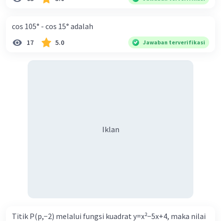
cos 105° - cos 15° adalah
17
5.0
Jawaban terverifikasi
Iklan
Titik P(p,−2) melalui fungsi kuadrat y=x²−5x+4, maka nilai