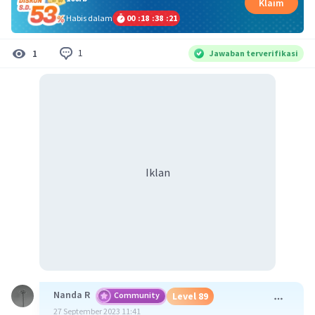
Klaim
Habis dalam
00
:
18
:
38
:
21
1
1
Jawaban terverifikasi
Iklan
Nanda R
Community
Level 89
27 September 2023 11:41