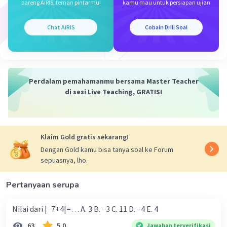
bareng AiRIS, teman pintarmu!
kamu mau untuk persiapan ujian
Chat AiRIS
Cobain Drill Soal
Perdalam pemahamanmu bersama Master Teacher
di sesi Live Teaching, GRATIS!
Klaim Gold gratis sekarang!
Dengan Gold kamu bisa tanya soal ke Forum
sepuasnya, lho.
Pertanyaan serupa
Nilai dari |−7+4|=… A. 3 B. −3 C. 11 D. −4 E. 4
63
5.0
Jawaban terverifikasi