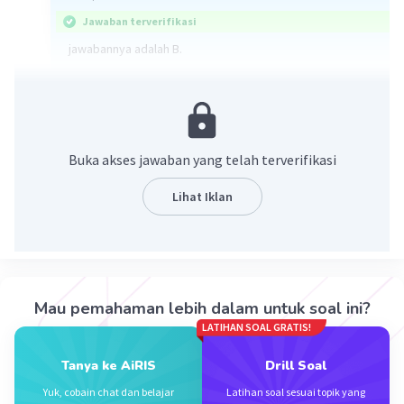
Jawaban terverifikasi
jawabannya adalah B.
lim(x->1) (√(x^4-x^2+3)
= √(1⁴-1²+3)
= √(1-1+3)
= √3.
Buka akses jawaban yang telah terverifikasi
·
0.0
(
0
)
Balas
Beri Rating
Lihat Iklan
Mau pemahaman lebih dalam untuk soal ini?
LATIHAN SOAL GRATIS!
Iklan
Tanya ke AiRIS
Drill Soal
Yuk, cobain chat dan belajar
Latihan soal sesuai topik yang