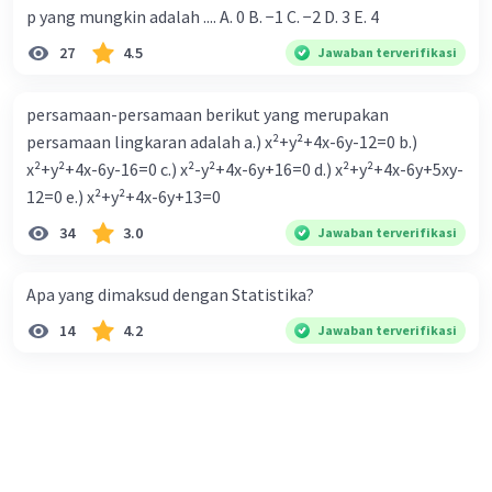
p yang mungkin adalah .... A. 0 B. −1 C. −2 D. 3 E. 4
27
4.5
Jawaban terverifikasi
persamaan-persamaan berikut yang merupakan
persamaan lingkaran adalah a.) x²+y²+4x-6y-12=0 b.)
x²+y²+4x-6y-16=0 c.) x²-y²+4x-6y+16=0 d.) x²+y²+4x-6y+5xy-
12=0 e.) x²+y²+4x-6y+13=0
34
3.0
Jawaban terverifikasi
Apa yang dimaksud dengan Statistika?
14
4.2
Jawaban terverifikasi