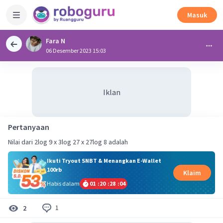
Masuk
Fara N
06 Desember 2023 15:03
Iklan
Pertanyaan
Nilai dari 2log 9 x 3log 27 x 27log 8 adalah
Ikuti Tryout SNBT & Menangkan E-Wallet
100rb
Klaim
Habis dalam
01
:
20
:
28
:
04
1
2