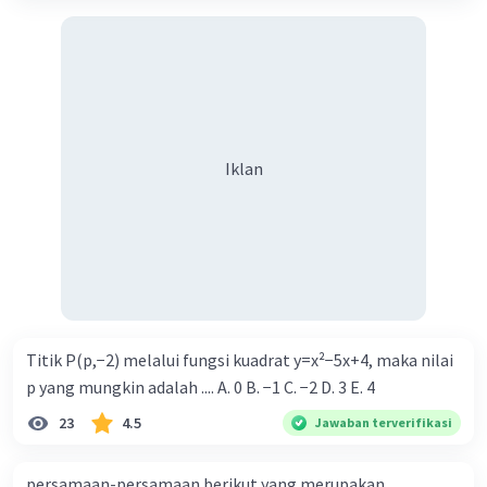
Iklan
Titik P(p,−2) melalui fungsi kuadrat y=x²−5x+4, maka nilai
p yang mungkin adalah .... A. 0 B. −1 C. −2 D. 3 E. 4
23
4.5
Jawaban terverifikasi
persamaan-persamaan berikut yang merupakan