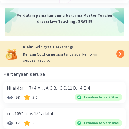
Jadi, nilai dari 2log9×3log27×27log8 adalah 2916.
Perdalam pemahamanmu bersama Master Teacher
·
0.0
(
0
)
Balas
Beri Rating
di sesi Live Teaching, GRATIS!
Klaim Gold gratis sekarang!
Dengan Gold kamu bisa tanya soal ke Forum
sepuasnya, lho.
Iklan
Pertanyaan serupa
Nilai dari |−7+4|=… A. 3 B. −3 C. 11 D. −4 E. 4
58
5.0
Jawaban terverifikasi
cos 105° - cos 15° adalah
17
5.0
Jawaban terverifikasi