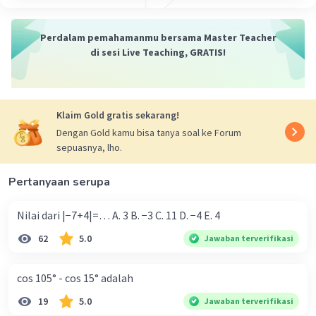
Perdalam pemahamanmu bersama Master Teacher
di sesi Live Teaching, GRATIS!
Klaim Gold gratis sekarang!
Dengan Gold kamu bisa tanya soal ke Forum
sepuasnya, lho.
Pertanyaan serupa
Nilai dari |−7+4|=… A. 3 B. −3 C. 11 D. −4 E. 4
62
5.0
Jawaban terverifikasi
cos 105° - cos 15° adalah
19
5.0
Jawaban terverifikasi