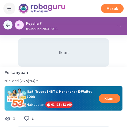
Masuk
Keysha F
05 Januari 2023 09:36
Iklan
Pertanyaan
Nilai dari (2 x 5)^(4) = ...
Ikuti Tryout SNBT & Menangkan E-Wallet
100rb
Klaim
Habis dalam
01
:
15
:
10
:
59
2
1