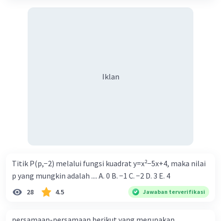
Iklan
Titik P(p,−2) melalui fungsi kuadrat y=x²−5x+4, maka nilai
p yang mungkin adalah .... A. 0 B. −1 C. −2 D. 3 E. 4
28
4.5
Jawaban terverifikasi
persamaan-persamaan berikut yang merupakan