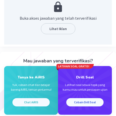
Hasan M
Level 27
05 Januari 2023 13:55
Buka akses jawaban yang telah terverifikasi
Ingat aja rumus ini
(a×b)^c
Lihat Iklan
(2×5)⁴
Iklan
akan sama dengan
→2⁴×5⁴
→16×625
→10.000
Mau jawaban yang terverifikasi?
·
0.0
(
0
)
Balas
Beri Rating
LATIHAN SOAL GRATIS!
Tanya ke AiRIS
Drill Soal
Yuk, cobain chat dan belajar
Latihan soal sesuai topik yang
bareng AiRIS, teman pintarmu!
kamu mau untuk persiapan ujian
Chat AiRIS
Cobain Drill Soal