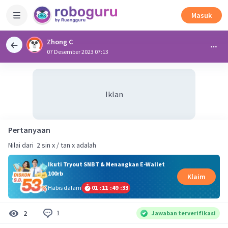
Masuk
Zhong C
07 Desember 2023 07:13
Iklan
Pertanyaan
Nilai dari ​ 2 sin x / tan x adalah
Ikuti Tryout SNBT & Menangkan E-Wallet
100rb
Klaim
Habis dalam
01
:
11
:
49
:
32
1
2
Jawaban terverifikasi