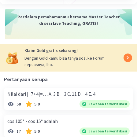
Perdalam pemahamanmu bersama Master Teacher
di sesi Live Teaching, GRATIS!
Klaim Gold gratis sekarang!
Dengan Gold kamu bisa tanya soal ke Forum
sepuasnya, lho.
Pertanyaan serupa
Nilai dari |−7+4|=… A. 3 B. −3 C. 11 D. −4 E. 4
58
5.0
Jawaban terverifikasi
cos 105° - cos 15° adalah
17
5.0
Jawaban terverifikasi