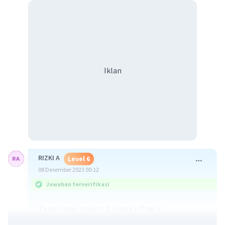
Iklan
RIZKI A
Level 6
08 Desember 2023 00:12
Jawaban terverifikasi
2 sinx / sinx . cos x = 2 / cos x = 2 sec x