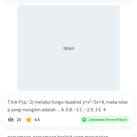
Iklan
Titik P(p,−2) melalui fungsi kuadrat y=x²−5x+4, maka nilai
p yang mungkin adalah .... A. 0 B. −1 C. −2 D. 3 E. 4
23
4.5
Jawaban terverifikasi
persamaan-persamaan berikut yang merupakan