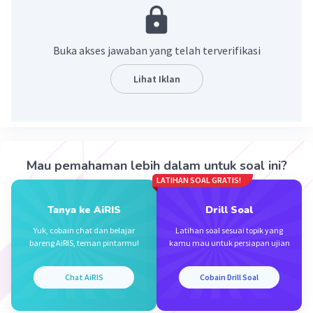
·
0.0
(
0
)
Balas
Beri Rating
Buka akses jawaban yang telah terverifikasi
Lihat Iklan
Iklan
Mau pemahaman lebih dalam untuk soal ini?
LATIHAN SOAL GRATIS!
Tanya ke AiRIS
Drill Soal
Yuk, cobain chat dan belajar
Latihan soal sesuai topik yang
bareng AiRIS, teman pintarmu!
kamu mau untuk persiapan ujian
Chat AiRIS
Cobain Drill Soal