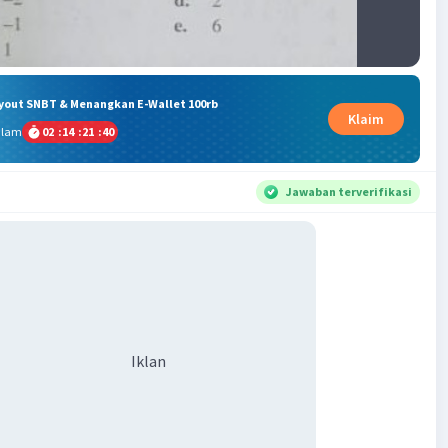
ryout SNBT & Menangkan E-Wallet 100rb
Klaim
alam
02
:
14
:
21
:
39
Jawaban terverifikasi
Iklan