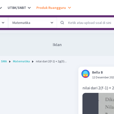
UTBK/SNBT
Produk Ruangguru
Iklan
SMA
Matematika
nilai dari 2(f-1) + 2g(3)...
Bella B
12 Desember 202
nilai dari 2(f-1) + 