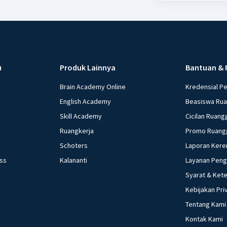
Beri R
u
Produk Lainnya
Bantuan & 
Brain Academy Online
Kredensial P
English Academy
Beasiswa Ru
Skill Academy
Cicilan Ruang
Ruangkerja
Promo Ruang
Schoters
Laporan Kere
ess
Kalananti
Layanan Pen
Syarat & Ket
Kebijakan Pri
Tentang Kami
Kontak Kami