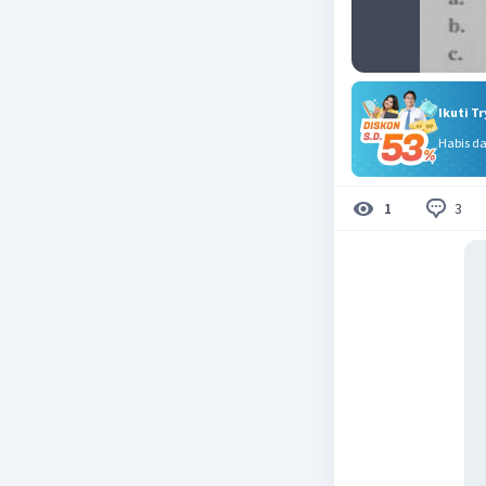
Ikuti T
Habis d
3
1