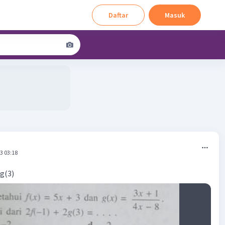
Daftar
Masuk
3 03:18
2g(3)