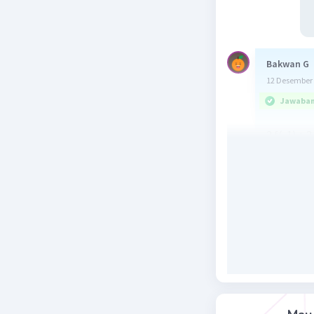
Bakwan G
12 Desember 
Jawaban 
2 f(-1) + 2
Diketahui
f(x) = 5x +
(3x +
g(x) =
Ditanya :
Dijawab :
2 f(-1) + 
= 2 (5(-1) 
= 2 (-5 + 3
= 2(-2) + 2