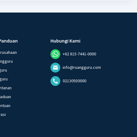
·
0.0
(
0
)
Balas
ating
Panduan
Hubungi Kami
erusahaan
+62 815-7441-0000
angguru
info@ruangguru.com
guru
guru
02130930000
ntanan
gaduan
entuan
vasi