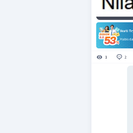
Ikuti T
Habis d
2
1