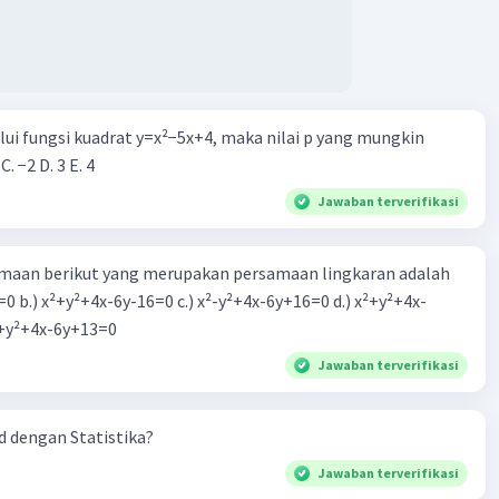
alui fungsi kuadrat y=x²−5x+4, maka nilai p yang mungkin
 C. −2 D. 3 E. 4
Jawaban terverifikasi
aan berikut yang merupakan persamaan lingkaran adalah
=0 b.) x²+y²+4x-6y-16=0 c.) x²-y²+4x-6y+16=0 d.) x²+y²+4x-
2=0 e.) x²+y²+4x-6y+13=0
Jawaban terverifikasi
 dengan Statistika?
Jawaban terverifikasi