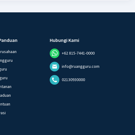
Panduan
Hubungi Kami
erusahaan
+62 815-7441-0000
angguru
info@ruangguru.com
guru
guru
02130930000
ntanan
gaduan
entuan
vasi