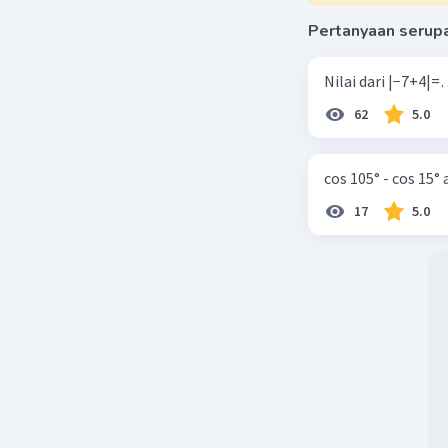
Pertanyaan serup
Beri R
62
5.0
cos 105° - cos 15°
17
5.0