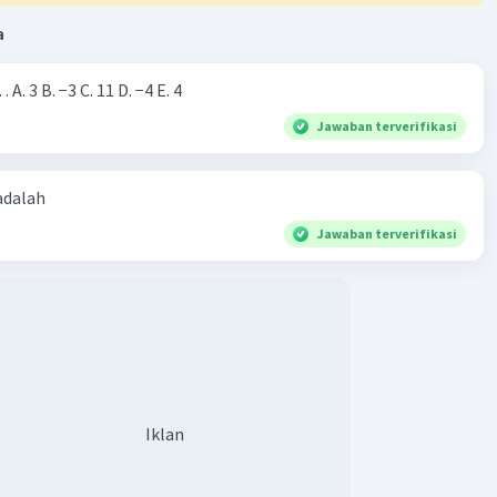
a
·
0.0
(
0
)
Balas
ating
Nilai dari |−7+4|=… A. 3 B. −3 C. 11 D. −4 E. 4
Jawaban terverifikasi
 adalah
Jawaban terverifikasi
Iklan