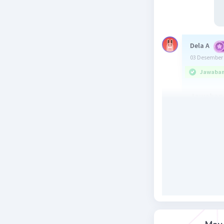
Dela A
03 Desember 
Jawaban 
Jawaban 
3/2.
Penjelasa