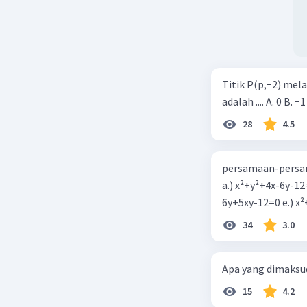
Titik P(p,−2) mel
adalah .... A. 0 B. −1
28
4.5
persamaan-persam
a.) x²+y²+4x-6y-12
6y+5xy-1
34
3.0
Apa yang dimaksud
15
4.2