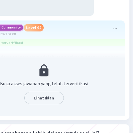
Community
Level 92
2023 04:08
terverifikasi
dari soal tersebut adalah 27 pangkat ½ atau 3 pangkat
n ada di gambar yaa
Buka akses jawaban yang telah terverifikasi
Lihat Iklan