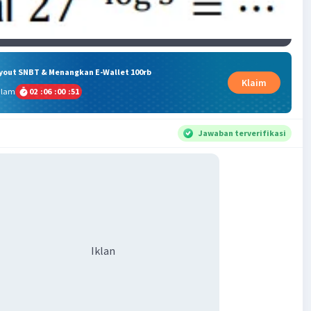
ryout SNBT & Menangkan E-Wallet 100rb
Klaim
alam
02
:
06
:
00
:
51
Jawaban terverifikasi
Iklan