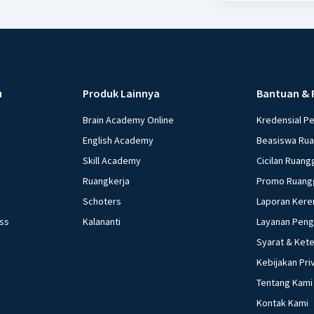
u
Produk Lainnya
Bantuan & 
Brain Academy Online
Kredensial P
English Academy
Beasiswa Ru
Skill Academy
Cicilan Ruang
Ruangkerja
Promo Ruang
Schoters
Laporan Kere
ess
Kalananti
Layanan Pen
Syarat & Ket
Kebijakan Pri
Tentang Kami
Kontak Kami