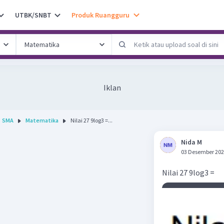
UTBK/SNBT
Produk Ruangguru
Iklan
SMA
Matematika
Nilai 27 9log3 =...
Nida M
03 Desember 202
Nilai 27 9log3 =