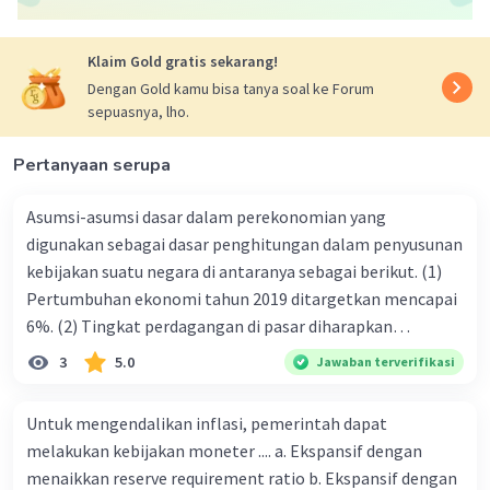
Klaim Gold gratis sekarang!
Iklan
Dengan Gold kamu bisa tanya soal ke Forum
sepuasnya, lho.
Pertanyaan serupa
Asumsi-asumsi dasar dalam perekonomian yang
digunakan sebagai dasar penghitungan dalam penyusunan
kebijakan suatu negara di antaranya sebagai berikut. (1)
Pertumbuhan ekonomi tahun 2019 ditargetkan mencapai
6%. (2) Tingkat perdagangan di pasar diharapkan
mengalami peningkatan pada tahun 2019. (3) lnflasi yang
3
5.0
Jawaban terverifikasi
diharapkan 4,5% pada tahun 2019. (4) Pertumbuhan
perusahaan setiap tahun terus bertambah untuk
Untuk mengendalikan inflasi, pemerintah dapat
meningkatkan daya beli masyarakat. (5) Tingkat suku
melakukan kebijakan moneter .... a. Ekspansif dengan
bunga SPN 3 bulan ditentukan sebesar 5,4%. (6) Nila'i
menaikkan reserve requirement ratio b. Ekspansif dengan