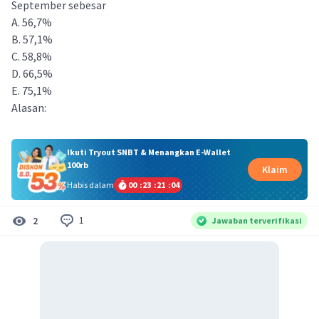
September sebesar
A. 56,7%
B. 57,1%
C. 58,8%
D. 66,5%
E. 75,1%
Alasan:
Ikuti Tryout SNBT & Menangkan E-Wallet
100rb
Klaim
Habis dalam
00
:
23
:
21
:
04
1
2
Jawaban terverifikasi