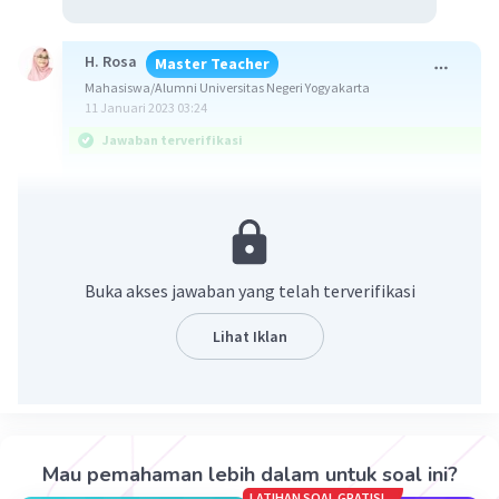
H. Rosa
Master Teacher
Mahasiswa/Alumni Universitas Negeri Yogyakarta
11 Januari 2023 03:24
Jawaban terverifikasi
Jawaban yang benar adalah C.
Berikut penjelasannya ya.
Buka akses jawaban yang telah terverifikasi
ASEAN (Association of Southeast Asian Nations)
adalah perhimpunan bangsa-bangsa di wilayah
Lihat Iklan
Asia Tenggara. Organisasi ini menjadi wadah
kerja sama bagi negara anggota ASEAN. Adapun
organisasi ini dibentuk oleh lima menteri luar
negeri dari lima negara di Asia Tenggara. Lima
negara pemrakarsa berdirinya ASEAN adalah
Mau pemahaman lebih dalam untuk soal ini?
Indonesia, Malaysia, Singapura, Thailand, dan
LATIHAN SOAL GRATIS!