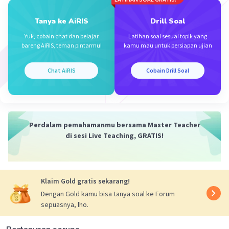
Filipina.
Tanya ke AiRIS
Drill Soal
Dengan demikian, jawaban yang benar adalah C.
Yuk, cobain chat dan belajar
Latihan soal sesuai topik yang
Myanmar.
bareng AiRIS, teman pintarmu!
kamu mau untuk persiapan ujian
Semoga membantu✨
Chat AiRIS
Cobain Drill Soal
·
0.0
(
0
)
Balas
Beri Rating
Perdalam pemahamanmu bersama Master Teacher
di sesi Live Teaching, GRATIS!
Iklan
Klaim Gold gratis sekarang!
Dengan Gold kamu bisa tanya soal ke Forum
sepuasnya, lho.