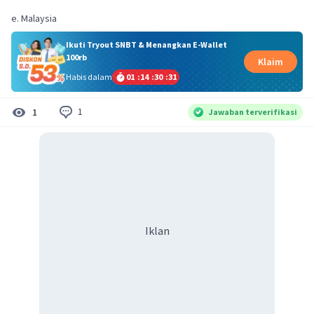
e. Malaysia
Ikuti Tryout SNBT & Menangkan E-Wallet
100rb
Klaim
Habis dalam
01
:
14
:
30
:
31
1
1
Jawaban terverifikasi
Iklan