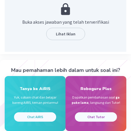
dengan akselerasi.
·
0.0
(
0
)
Balas
Beri Rating
Buka akses jawaban yang telah terverifikasi
Lihat Iklan
Sumber W
Community
Level 72
28 September 2023 10:00
Jawaban terverifikasi
Nama lain kecepatan adalah akselerasi, speed
Iklan
Mau pemahaman lebih dalam untuk soal ini?
·
0.0
(
0
)
Balas
Beri Rating
Tanya ke AiRIS
Roboguru Plus
Yuk, cobain chat dan belajar
Dapatkan pembahasan soal
ga
bareng AiRIS, teman pintarmu!
pake lama
, langsung dari Tutor!
Chat AiRIS
Chat Tutor