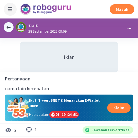
Masuk
Era E
28 September 2023 09:09
Iklan
Pertanyaan
nama lain kecepatan
Ikuti Tryout SNBT & Menangkan E-Wallet
100rb
Klaim
Habis dalam
01
:
19
:
24
:
50
2
2
Jawaban terverifikasi