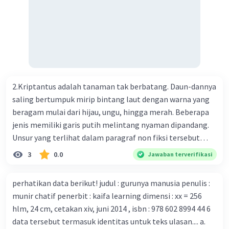
menemukan vaksin bagi virus Corona baru atau penyakit
pernapasan akut 2019-nCOV. Sebagai pusat epidemic,
ilmuwan Cina berupaya menemukan vaksin bagi virus itu.
Perkembangan terbaru adalah mereka menciptakan peta
genetik virus. 4) Ilmuwan dari Australia, Kanada, hingga
Prancis ikut menciptakan berbagai jenis inokulasi
bersama sejumlah perusahaan biotek dan vaksin.
2.Kriptantus adalah tanaman tak berbatang. Daun-dannya
Beberapa waktu lalu, Kepala Laboratorium Identifikasi
saling bertumpuk mirip bintang laut dengan warna yang
Virus dari Institut Peter Doherty untuk Infeksi dan
beragam mulai dari hijau, ungu, hingga merah. Beberapa
kekebalan, Melbourne, Julian Druce, menyatakan mereka
jenis memiliki garis putih melintang nyaman dipandang.
mengembangkan virus Corona versi laboratorium dari
Unsur yang terlihat dalam paragraf non fiksi tersebut
tubuh pasien yang terinfeksi untuk uji coba. Tanggapan
adalah... A. cara menyajikan isi buku B. bahasa yang
3
0.0
Jawaban terverifikasi
yang sesuai dengan berita tersebut adalah ... A.
digunakan C. tokoh dan penokohan D. penyajian alur cerita
Pemerintah Australia telah tanggap menghadapi
perhatikan data berikut! judul : gurunya manusia penulis :
serangan virus Corona dengan menemukan vaksin virus
munir chatif penerbit : kaifa learning dimensi : xx = 256
tersebut. B. Para ilmuan perlu segera mempelajari virus
hlm, 24 cm, cetakan xiv, juni 2014 , isbn : 978 602 8994 44 6
corona yang menjadi masalah besar bagi kesehatan dunia
data tersebut termasuk identitas untuk teks ulasan.... a.
karena persebarannya sangat cepat. C. Masyarakat perlu