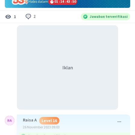
Habis dalam
01
:
14
:
43
:
50
2
1
Jawaban terverifikasi
Iklan
Raisa A
Level 16
26 November 2023 09:03