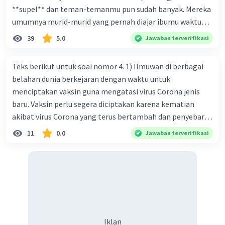
**supel** dan teman-temanmu pun sudah banyak. Mereka
umumnya murid-murid yang pernah diajar ibumu waktu
kelas satu. Sedangkan aku? Aku waktu itu baru saja pindah
39
5.0
Jawaban terverifikasi
ke kota kecil ini. Makna kata bercetak tebal dalam kutipan
cerpen tersebut adalah .... A. ramah C. santun B. sopan D.
Teks berikut untuk soai nomor 4. 1) Ilmuwan di berbagai
baik
belahan dunia berkejaran dengan waktu untuk
menciptakan vaksin guna mengatasi virus Corona jenis
baru. Vaksin perlu segera diciptakan karena kematian
akibat virus Corona yang terus bertambah dan penyebaran
virus yang kian meluas. 2) Pada Jum'at (7-2-2020), Komisi
11
0.0
Jawaban terverifikasi
Kesehatan Nasional Cina mencatat jumlah kematian
akibat virus Corona baru telah mencapai 636 kasus,
sedangkan jumlah warga yang terinfeksi menjadi 31.161
kasus. Kasus terbanyak terjadi di Hubei, Cina, tempat vi
kesehatan du niairus pertama muncul. Selain di Cina, virus
itu kini telah menyebar ke lebih dari 25 negara. 3) Para
ilmuwan bekerja dalam kecepatan penuh untuk
Iklan