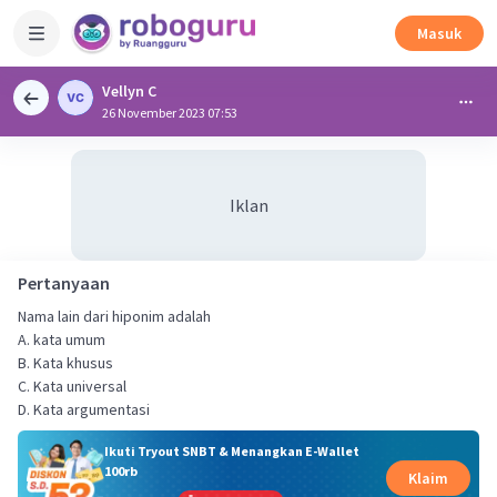
Masuk
Vellyn C
26 November 2023 07:53
Iklan
Pertanyaan
Nama lain dari hiponim adalah
A. kata umum
B. Kata khusus
C. Kata universal
D. Kata argumentasi
Ikuti Tryout SNBT & Menangkan E-Wallet
100rb
Klaim