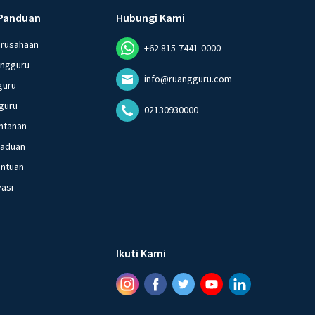
Panduan
Hubungi Kami
erusahaan
+62 815-7441-0000
angguru
info@ruangguru.com
guru
guru
02130930000
ntanan
gaduan
entuan
vasi
Ikuti Kami