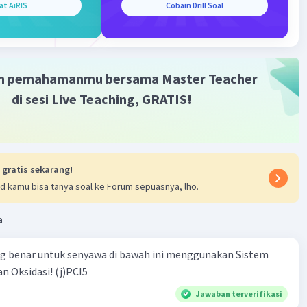
at AiRIS
Cobain Drill Soal
m pemahamanmu bersama Master Teacher
di sesi Live Teaching, GRATIS!
Iklan
 gratis sekarang!
d kamu bisa tanya soal ke Forum sepuasnya, lho.
a
ng benar untuk senyawa di bawah ini menggunakan Sistem
n Oksidasi! (j)PCI5
Jawaban terverifikasi