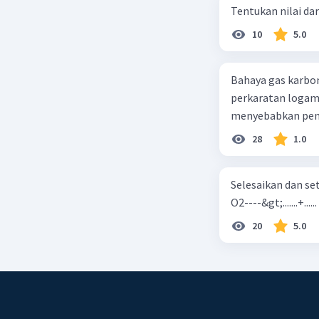
Tentukan nilai dar
10
5.0
Bahaya gas karbon mon
perkaratan logam b. mengurangi kadar CO2 di udara c. merusak lapisan ozon
28
1.0
Selesaikan dan seta
O2----&gt;.......+......
20
5.0