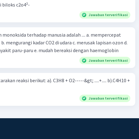
i biloks c2o4²-
Jawaban terverifikasi
oksida terhadap manusia adalah .... a. mempercepat
 d.
menyebabkan penyakit paru-paru e. mudah bereaksi dengan haemoglobin
Jawaban terverifikasi
rakan reaksi berikut: a). C3H8 + O2-----&gt; .....+..... b).C4H10 +
Jawaban terverifikasi