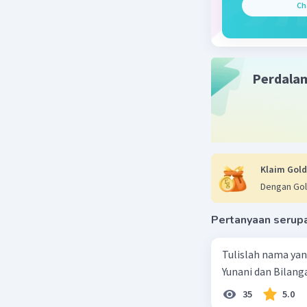
Ch
Perdala
Klaim Gold
Dengan Gol
Pertanyaan serup
Tulislah nama ya
Yunani dan Bilanga
35
5.0