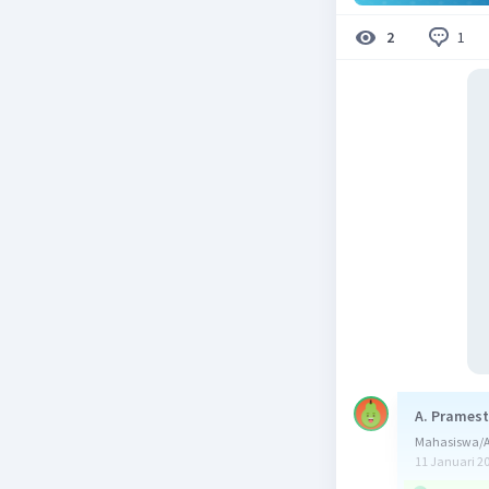
1
2
A. Pramest
Mahasiswa/Al
11 Januari 2