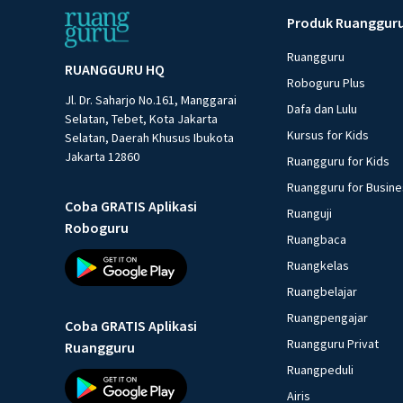
Produk Ruanggur
Ruangguru
RUANGGURU HQ
Roboguru Plus
Jl. Dr. Saharjo No.161, Manggarai
Dafa dan Lulu
Selatan, Tebet, Kota Jakarta
Kursus for Kids
Selatan, Daerah Khusus Ibukota
Jakarta 12860
Ruangguru for Kids
Ruangguru for Busin
Coba GRATIS Aplikasi
Ruanguji
Roboguru
Ruangbaca
Ruangkelas
Ruangbelajar
Ruangpengajar
Coba GRATIS Aplikasi
Ruangguru Privat
Ruangguru
Ruangpeduli
Airis