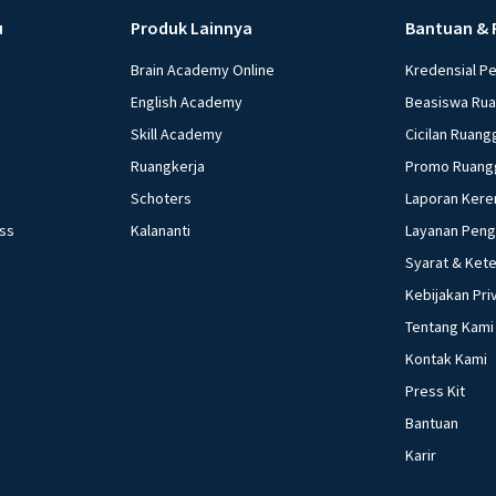
u
Produk Lainnya
Bantuan & 
Brain Academy Online
Kredensial P
English Academy
Beasiswa Ru
Skill Academy
Cicilan Ruang
Ruangkerja
Promo Ruang
Schoters
Laporan Kere
ess
Kalananti
Layanan Pen
Syarat & Ket
Kebijakan Pri
Tentang Kami
Kontak Kami
Press Kit
Bantuan
Karir