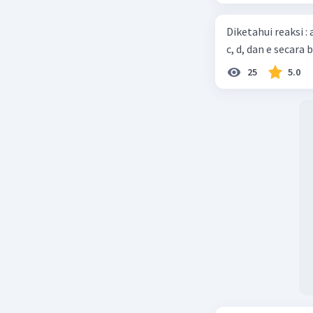
Diketahui reaksi :
c, d, dan e secara 
25
5.0