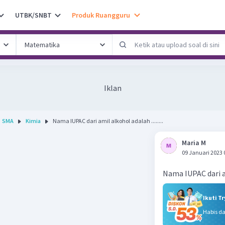
UTBK/SNBT
Produk Ruangguru
Iklan
SMA
Kimia
Nama IUPAC dari amil alkohol adalah ........
Maria M
09 Januari 2023 
Nama IUPAC dari am
Ikuti T
Habis d