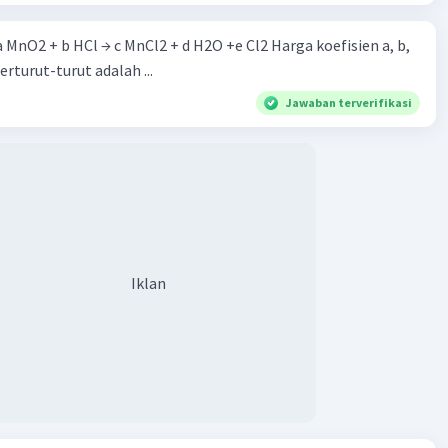
 a MnO2 + b HCl → c MnCl2 + d H2O +e Cl2 Harga koefisien a, b,
berturut-turut adalah ...
Jawaban terverifikasi
Iklan