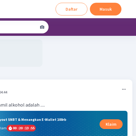
Daftar
Masuk
04:44
il alkohol adalah .....
ryout SNBT & Menangkan E-Wallet 100rb
Klaim
alam
00
:
20
:
13
:
54