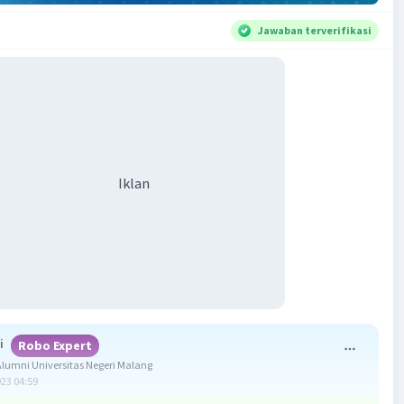
Jawaban terverifikasi
Iklan
i
Robo Expert
umni Universitas Negeri Malang
023 04:59