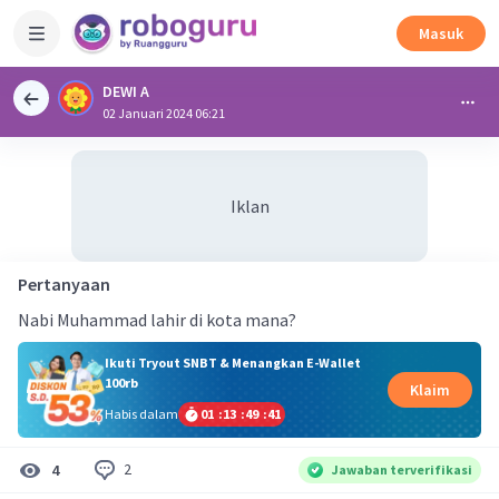
Masuk
DEWI A
02 Januari 2024 06:21
Iklan
Pertanyaan
Nabi Muhammad lahir di kota mana?
Ikuti Tryout SNBT & Menangkan E-Wallet
100rb
Klaim
Habis dalam
01
:
13
:
49
:
40
2
4
Jawaban terverifikasi