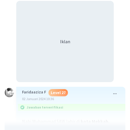
Iklan
Faridaaziza F
Level 27
02 Januari 2024 10:36
Jawaban terverifikasi
Nabi Muhammad SAW lahir di
kota Mekkah,
Arab Saudi
pada
12 Rabiulawal 571 Masehi
.