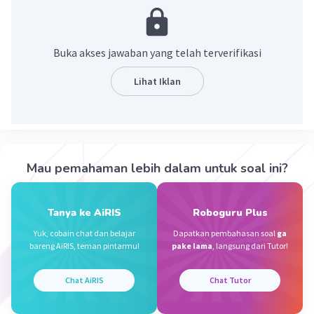
Dan meninggal pada tanggal 8 Juni 632 M,
Madinah, Arab Saudi
Buka akses jawaban yang telah terverifikasi
·
4.5
(
2
)
Balas
Beri Rating
Lihat Iklan
Rizqullah I
Level 67
02 Januari 2024 08:10
Jawaban terverifikasi
Mau pemahaman lebih dalam untuk soal ini?
Nabi Muhammad SAW lahir di Kota Makkah Al-
Iklan
Mukarammah tempatnya pada 12 rabiul awal 571
masehi.
Tanya ke AiRIS
Roboguru Plus
Yuk, cobain chat dan belajar
Dapatkan pembahasan soal
ga
bareng AiRIS, teman pintarmu!
pake lama
, langsung dari Tutor!
·
5.0
(
1
)
Balas
Beri Rating
Chat AiRIS
Chat Tutor