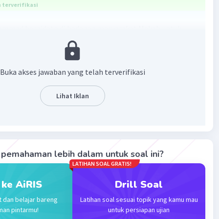
terverifikasi
ammad berpidato di hadapan masyarakat Mekah untuk
h Allah Swt pada sebuah kesempatan yang terkenal
ebagai "Pidato Bukit Safa." Pidato ini merupakan salah satu
bi Muhammad untuk menyebarkan ajaran Islam kepada
Buka akses jawaban yang telah terverifikasi
 Mekah dan mengajak mereka untuk meninggalkan
an berhala dan mengakui keesaan Allah. Pidato ini
Lihat Iklan
 salah satu aspek penting dalam sejarah awal Islam.
·
0.0
(
0
)
Balas
ating
pemahaman lebih dalam untuk soal ini?
LATIHAN SOAL GRATIS!
 ke AiRIS
Drill Soal
t dan belajar bareng
Latihan soal sesuai topik yang kamu mau
man pintarmu!
untuk persiapan ujian
Iklan