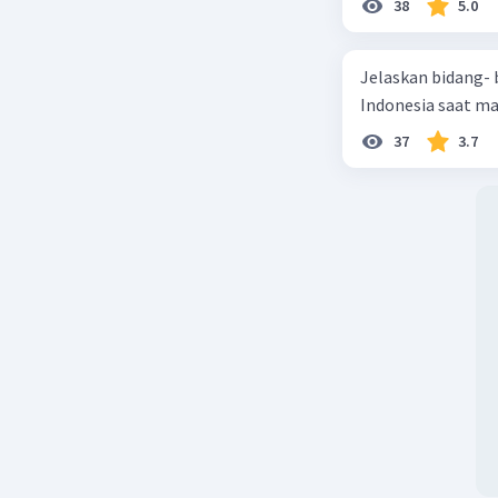
38
5.0
Jelaskan bidang-
Indonesia saat m
37
3.7