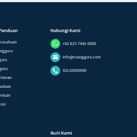
Panduan
Hubungi Kami
erusahaan
+62 815-7441-0000
angguru
info@ruangguru.com
guru
guru
02130930000
ntanan
gaduan
entuan
vasi
Ikuti Kami