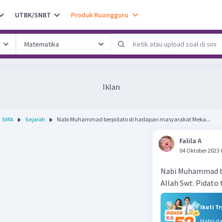
UTBK/SNBT
Produk Ruangguru
Iklan
SMA
Sejarah
Nabi Muhammad berpidato di hadapan masyarakat Meka...
Falila A
04 Oktober 2023 
Nabi Muhammad b
Allah Swt. Pidato t
Ikuti T
Habis d