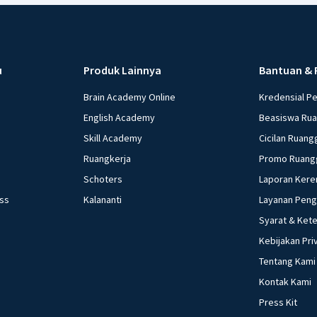
u
Produk Lainnya
Bantuan & 
Brain Academy Online
Kredensial P
English Academy
Beasiswa Ru
Skill Academy
Cicilan Ruang
Ruangkerja
Promo Ruang
Schoters
Laporan Kere
ess
Kalananti
Layanan Pen
Syarat & Ket
Kebijakan Pri
Tentang Kami
Kontak Kami
Press Kit