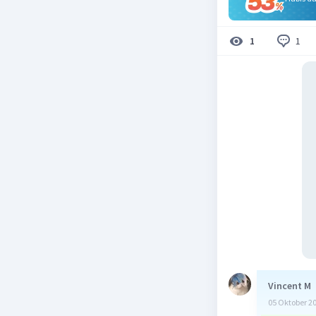
1
1
Vincent M
05 Oktober 2