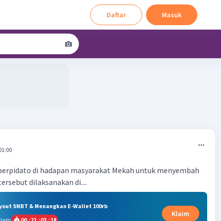
Daftar
Masuk
01:00
erpidato di hadapan masyarakat Mekah untuk menyembah
ersebut dilaksanakan di....
ryout SNBT & Menangkan E-Wallet 100rb
Klaim
alam
00
:
21
:
03
:
17