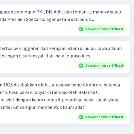
mpatan pemimpin PKI, DN. Aidit dan teman-temannya selalu
a Presiden Soekarno agar petani dan buruh...
Jawaban terverifikasi
tertua peninggalan dari kerajaan islam di pulau Jawa adalah...
a. tua palopo b. mantingan c. suriansyah d. al-halal e. gayo lues
Jawaban terverifikasi
n 1825 disebabkan oleh.... a. adanya bentrok antara belanda
 b. hasil panen rakyat di rampas oleh Belanda C.
m adat dengan kaum ulama d. penarikan pajak tanah yang
Belanda ikut campur membentuk kaum adat
Jawaban terverifikasi