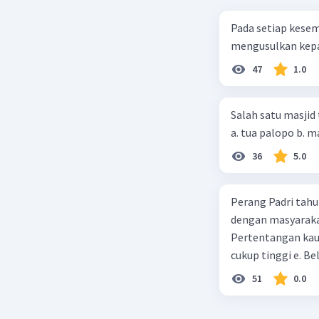
Pada setiap kese
mengusulkan kepad
47
1.0
Salah satu masjid 
36
5.0
Perang Padri tahu
dengan masyarakat
Pertentangan kau
cukup tinggi e. 
51
0.0