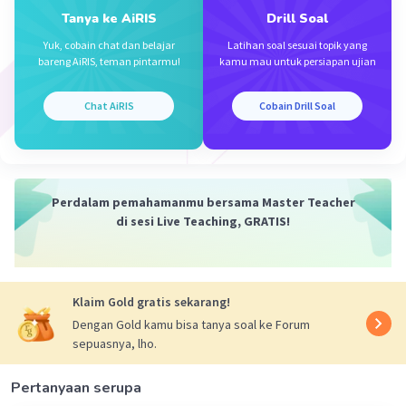
memperluas wilayahnya sampai Pulau Jawa.
Tanya ke AiRIS
Drill Soal
Yuk, cobain chat dan belajar
Latihan soal sesuai topik yang
Oleh karena itu, jawaban yang benar adalah D.
bareng AiRIS, teman pintarmu!
kamu mau untuk persiapan ujian
·
0.0
(
0
)
Balas
Beri Rating
Chat AiRIS
Cobain Drill Soal
Perdalam pemahamanmu bersama Master Teacher
di sesi Live Teaching, GRATIS!
Iklan
Klaim Gold gratis sekarang!
Dengan Gold kamu bisa tanya soal ke Forum
sepuasnya, lho.
Pertanyaan serupa