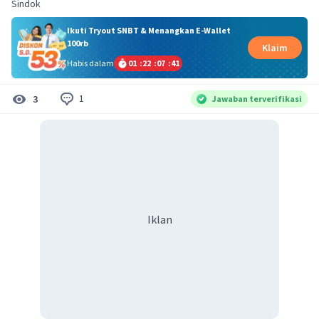
Sindok
Ikuti Tryout SNBT & Menangkan E-Wallet
100rb
Klaim
Habis dalam
01
:
22
:
07
:
40
1
3
Jawaban terverifikasi
Iklan