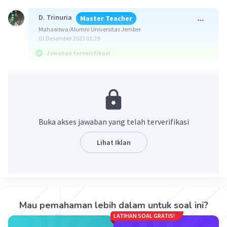
D. Trinuria
Master Teacher
Mahasiswa/Alumni Universitas Jember
01 Desember 2023 01:29
Jawaban terverifikasi
Jawaban benar adalah D. Letusan gunung merapi
menghancurkan pusat pemerintahan.
Sekitar abad ke-10 Masehi, Mpu Sindok
Buka akses jawaban yang telah terverifikasi
memindahkan pusat pemerintahan Kerajaan
Mataram dari Jawa Tengah ke Jawa Timur
Lihat Iklan
disebabkan karena terjadinya letusan Gunung
Merapi di Magelang yang disertai gempa bumi
dan hujan material vulkanik yang
menghancurkan pusat pemerintahan dan
sebagian wilayah Jawa Tengah. Faktor lain
Mau pemahaman lebih dalam untuk soal ini?
pemindahan kerajaan adalah adanya serangan
LATIHAN SOAL GRATIS!
dari Sriwijaya yang pada saat itu ingin