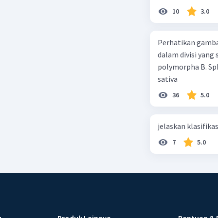
10
3.0
Perhatikan gamba
dalam divisi yang
polymorpha B. Sph
sativa
36
5.0
jelaskan klasifikas
7
5.0
u
Produk Lainnya
Bantuan & 