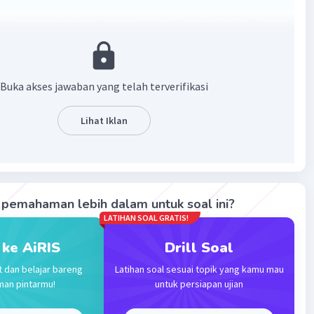
ida yang umumnya diserap oleh tubuh manusia terdiri
dari
glukosa, fruktosa, dan galaktosa.
Proses
an akan memecah karbohidrat kompleks menjadi
ida ini, yang kemudian diserap oleh usus ke dalam aliran
Buka akses jawaban yang telah terverifikasi
uk digunakan sebagai sumber energi.
Lihat Iklan
embantu jangan lupa jadikan jawaban terbaik🥰🥰🙏
·
0.0
(
0
)
Balas
ating
pemahaman lebih dalam untuk soal ini?
LATIHAN SOAL GRATIS!
 ke AiRIS
Drill Soal
t dan belajar bareng
Latihan soal sesuai topik yang kamu mau
Iklan
man pintarmu!
untuk persiapan ujian