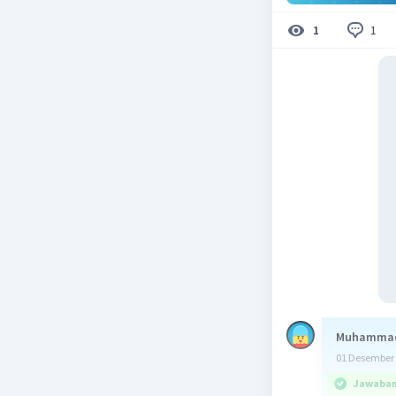
1
1
Muhammad
01 Desember 
Jawaban 