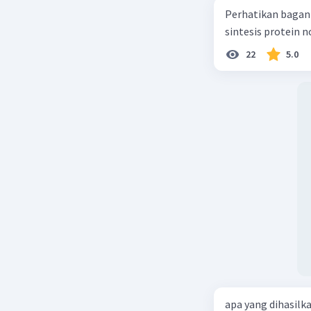
Perhatikan bagan sintesis protei
sintesis protein 
22
5.0
apa yang dihasilk