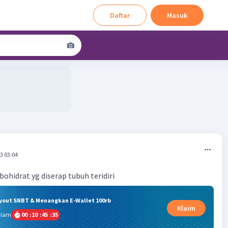
Daftar
Masuk
3 03:04
ohidrat yg diserap tubuh teridiri
ryout SNBT & Menangkan E-Wallet 100rb
Klaim
alam
00
:
10
:
45
:
35