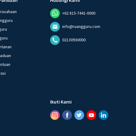
erusahaan
+62 815-7441-0000
angguru
info@ruangguru.com
guru
guru
02130930000
ntanan
gaduan
entuan
vasi
Ikuti Kami