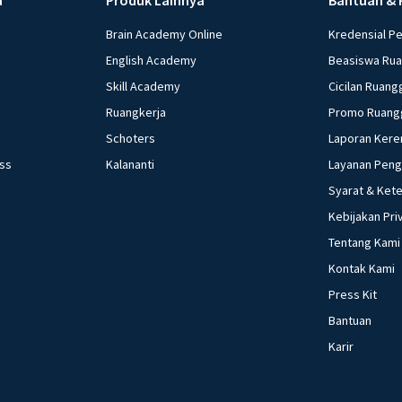
Brain Academy Online
Kredensial P
English Academy
Beasiswa Ru
Skill Academy
Cicilan Ruang
Ruangkerja
Promo Ruang
Schoters
Laporan Kere
ess
Kalananti
Layanan Pen
Syarat & Ket
Kebijakan Pri
Tentang Kami
Kontak Kami
Press Kit
Bantuan
Karir