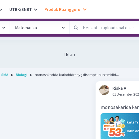
UTBK/SNBT
Produk Ruangguru
Iklan
SMA
Biologi
monosakarida karbohidrat yg diserap tubuh teridiri...
Riska A
01 Desember 202
monosakarida karb
Ikuti T
Habis d