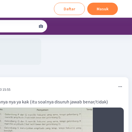
Daftar
Masuk
3 15:55
ya nya ya kak (itu soalnya disuruh jawab benar/tidak)