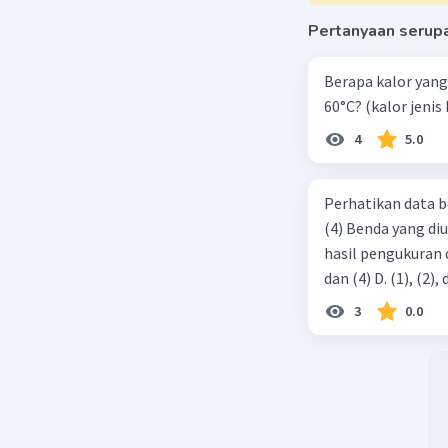
03 Januari 2
Pertanyaan serup
Jawaban 
Berapa kalor yang 
Penjelasa
60°C? (kalor jenis 
1. Perny
4
5.0
memiliki 
amplitudo
Perhatikan data b
kedua gel
satuan wa
(4) Benda yang di
intensita
hasil pengukuran ditunjukkan ol
Dalam hal
3
0.0
2. Perny
memiliki 
amplitudo
gelombang
waktu, te
intensita