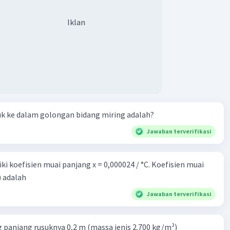
na itu, pernyataan tersebut benar.
Iklan
ataan ketiga menyatakan bahwa gelombang S menunjukkan
 yang tetap, tetapi frekuensi yang berubah. Ini berarti
litudo gelombang S tetap konstan, tetapi jumlah
alam satu satuan waktu berubah. Dalam hal ini, pernyataan
benar.
ataan keempat menyatakan bahwa gelombang T
uk ke dalam golongan bidang miring adalah?
an frekuensi yang tetap, tetapi amplitudo yang berubah.
Jawaban terverifikasi
ti bahwa frekuensi gelombang T tetap konstan, tetapi
ekuatan atau intensitas gelombang berubah karena
nya yang berubah. Oleh karena itu, pernyataan tersebut
i koefisien muai panjang x = 0,000024 / °C. Koefisien muai
) adalah
ataan kelima menyatakan bahwa gelombang yang memiliki
Jawaban terverifikasi
 rendah dan frekuensi tetap adalah R dan T . Namun,
n ini salah karena gelombang R memiliki amplitudo yang
 panjang rusuknya 0,2 m (massa jenis 2.700 kg/m³)