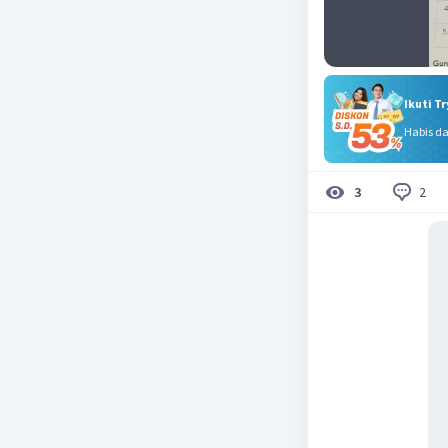
Ikuti T
Habis d
2
3