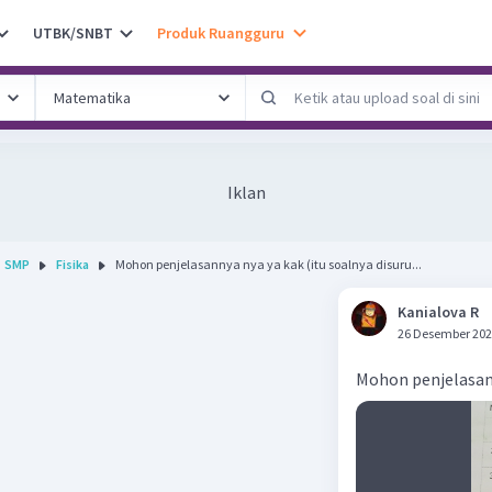
UTBK/SNBT
Produk Ruangguru
Iklan
SMP
Fisika
Mohon penjelasannya nya ya kak (itu soalnya disuru...
Kanialova R
26 Desember 202
Mohon penjelasann