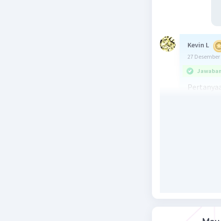
Kevin L
27 Desember 
Jawaban 
Pertanyaa
tentang f
yang terj
maksimum
Penjelasa
1. Perny
memiliki 
frekuensi
2. Perny
amplitudo
gelombang