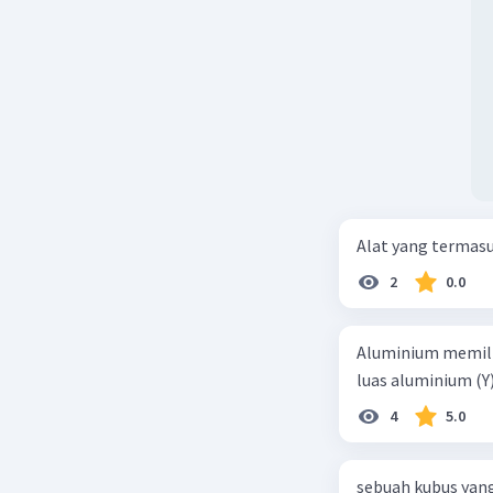
Oleh kare
3. Perny
amplitudo
bahwa amp
getaran d
tersebut 
4. Perny
Alat yang termas
menunjukk
2
0.0
Ini berar
tingkat k
amplitudo
Aluminium memilik
benar.
luas aluminium (Y
4
5.0
5. Perny
amplitudo
pernyataa
sebuah kubus yang