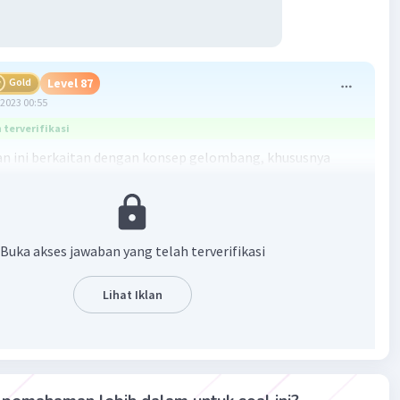
Gold
Level 87
2023 00:55
terverifikasi
n ini berkaitan dengan konsep gelombang, khususnya
rekuensi dan amplitudo. Frekuensi adalah jumlah getaran
adi dalam satu detik, sedangkan amplitudo adalah tinggi
 gelombang dari posisi setimbang.
Buka akses jawaban yang telah terverifikasi
n:
ataan 1 dan 2 menggambarkan bahwa gelombang P dan R
Lihat Iklan
amplitudo yang lebih besar dari gelombang Q, tetapi
 mereka sama.
ataan 3 menggambarkan gelombang S yang memiliki
 tetap, tetapi frekuensi yang berubah. Ini berarti bahwa
 S bergetar dengan kecepatan yang berbeda-beda, tetapi