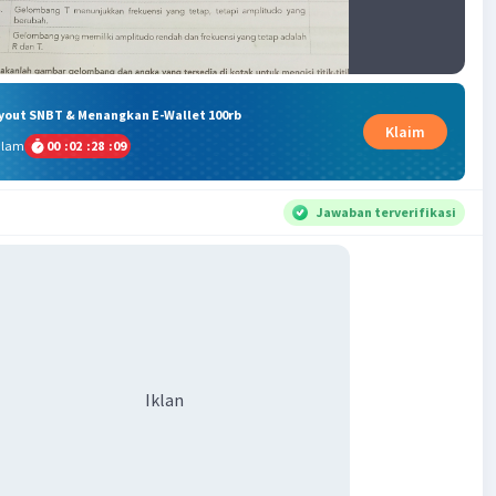
ryout SNBT & Menangkan E-Wallet 100rb
Klaim
alam
00
:
02
:
28
:
08
Jawaban terverifikasi
Iklan