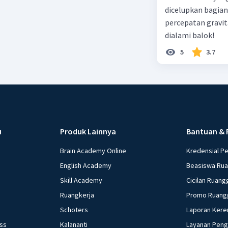
lebih bes
dicelupkan bagian
gelombang
percepatan gravit
rendah. O
dialami balok!
Demikianl
5
3.7
Beri R
u
Produk Lainnya
Bantuan & 
Brain Academy Online
Kredensial P
English Academy
Beasiswa Ru
Skill Academy
Cicilan Ruang
Ruangkerja
Promo Ruang
Schoters
Laporan Kere
ess
Kalananti
Layanan Pen