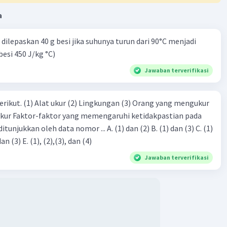
Level 10
024 14:19
a
terverifikasi
dilepaskan 40 g besi jika suhunya turun dari 90°C menjadi
n mengenai pernyataan-pernyataan tersebut:
Iklan
besi 450 J/kg °C)
ataan pertama menyatakan bahwa gelombang P dan Q
Jawaban terverifikasi
frekuensi yang sama, tetapi gelombang P memiliki
 2 kali lebih besar dari gelombang Q. Ini berarti bahwa
erikut. (1) Alat ukur (2) Lingkungan (3) Orang yang mengukur
ombang memiliki jumlah getaran yang sama dalam satu
ktu, tetapi gelombang P memiliki tingkat kekuatan atau
ukur Faktor-faktor yang memengaruhi ketidakpastian pada
s yang lebih tinggi karena amplitudonya yang lebih besar.
eh data nomor ... A. (1) dan (2) B. (1) dan (3) C. (1)
 ini, pernyataan tersebut benar.
dan (4) D. (1), (2), dan (3) E. (1), (2),(3), dan (4)
Jawaban terverifikasi
ataan kedua menyatakan bahwa gelombang Q dan R
frekuensi yang sama, tetapi gelombang R memiliki
 3 kali lebih besar dari gelombang Q . Artinya, kedua
 memiliki jumlah getaran yang sama dalam satu satuan
tapi gelombang R memiliki tingkat kekuatan atau
s yang lebih tinggi karena amplitudonya yang lebih besar.