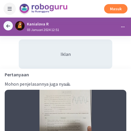
Masuk
Kanialova R
03 Januari 2024 12:51
Iklan
Pertanyaan
Mohon penjelasannya juga nya🙏