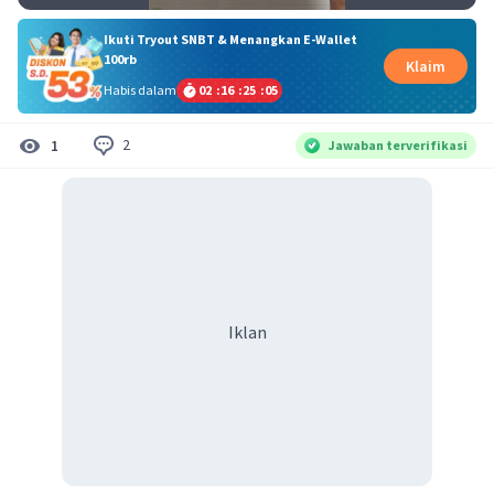
Ikuti Tryout SNBT & Menangkan E-Wallet
100rb
Klaim
Habis dalam
02
:
16
:
25
:
04
2
1
Jawaban terverifikasi
Iklan