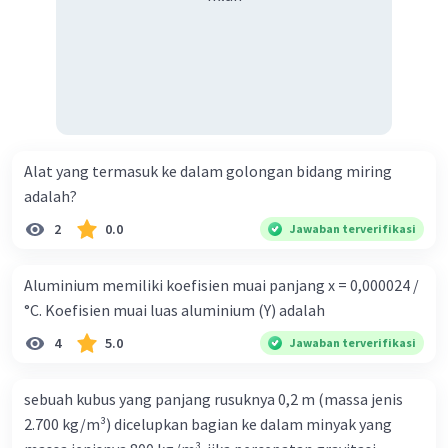
operasi pengurangan satu per satu:
24 - 1/2 - 6 - 12 - 2 = 24 - (1/2)
2. Amplitudo Gelombang:
Amplitudo gelombang adalah jarak maksimum dari titik
tengah gelombang ke puncak atau ke lembah. Dalam
soal ini, amplitudo gelombang adalah 1cm.
Alat yang termasuk ke dalam golongan bidang miring
3. Periode Gelombang:
adalah?
Periode gelombang adalah waktu yang diperlukan untuk
satu siklus gelombang lengkap. Dalam soal ini, periode
2
0.0
Jawaban terverifikasi
gelombang adalah 1 sekon.
4. Frekuensi Gelombang:
Aluminium memiliki koefisien muai panjang x = 0,000024 /
Frekuensi adalah jumlah siklus gelombang yang terjadi
°C. Koefisien muai luas aluminium (Y) adalah
dalam satu sekon. Dalam soal ini, frekuensi gelombang
4
5.0
Jawaban terverifikasi
adalah 1Hz.
5. Panjang Gelombang:
sebuah kubus yang panjang rusuknya 0,2 m (massa jenis
Panjang gelombang adalah jarak antara dua puncak
2.700 kg/m³) dicelupkan bagian ke dalam minyak yang
gelombang atau dua lembah gelombang. Dalam soal ini,