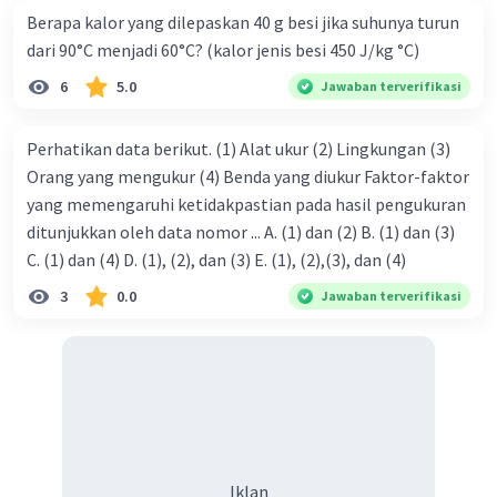
Berapa kalor yang dilepaskan 40 g besi jika suhunya turun
karena ia adalah gelombang elektromagnetik,
dari 90°C menjadi 60°C? (kalor jenis besi 450 J/kg °C)
melainkan karena ia adalah gelombang mekanik
yang membutuhkan medium dalam
6
5.0
Jawaban terverifikasi
perambatannya.
3. Benar
Perhatikan data berikut. (1) Alat ukur (2) Lingkungan (3)
4. Benar
Orang yang mengukur (4) Benda yang diukur Faktor-faktor
yang memengaruhi ketidakpastian pada hasil pengukuran
Semoga membantu, maaf jika salah 🙏
ditunjukkan oleh data nomor ... A. (1) dan (2) B. (1) dan (3)
C. (1) dan (4) D. (1), (2), dan (3) E. (1), (2),(3), dan (4)
·
0.0
(
0
)
Balas
Beri Rating
3
0.0
Jawaban terverifikasi
Nelpin N
Level 10
03 Januari 2024 14:33
Penjelasan langkah-langkahnya lebih detail:
1. Ekspresi Matematika:
Iklan
Ekspresi matematika yang diberikan adalah 24-1/2-6-12-
2. Untuk menyelesaikan ekspresi ini, kita melakukan
Iklan