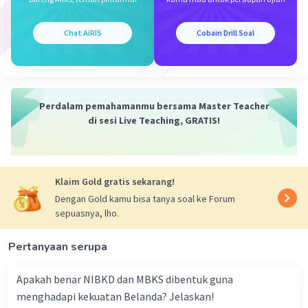
perdana menteri yang bertanggung jawab
kepada parlemen. Presiden memiliki peran
Chat AiRIS
Cobain Drill Soal
seremonial.
2.
Demokrasi Terpimpin (1959-1965)
Perdalam pemahamanmu bersama Master Teacher
1959-1965
: Periode ini dimulai dengan
di sesi Live Teaching, GRATIS!
dikeluarkannya Dekrit Presiden 5 Juli 1959
oleh Presiden Soekarno, yang
membubarkan Konstituante dan kembali
ke UUD 1945. Soekarno kemudian
Klaim Gold gratis sekarang!
memperkenalkan Demokrasi Terpimpin, di
Dengan Gold kamu bisa tanya soal ke Forum
mana kekuasaan sangat terpusat pada
sepuasnya, lho.
presiden dan pengaruh militer serta partai
politik tertentu menjadi dominan.
Pertanyaan serupa
3.
Demokrasi Pancasila di Era Orde Baru (1966-
Apakah benar NIBKD dan MBKS dibentuk guna
1998)
menghadapi kekuatan Belanda? Jelaskan!