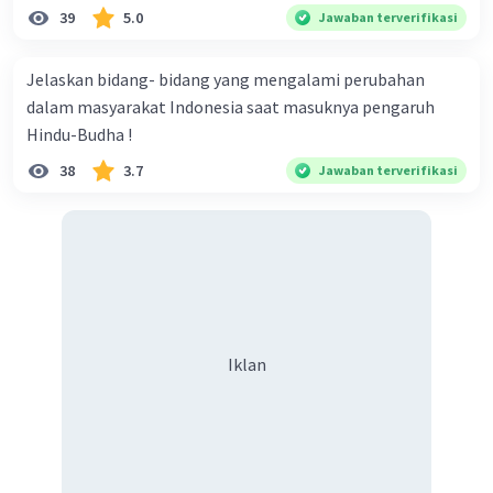
1966-1998
: Setelah peristiwa Gerakan 30
39
5.0
Jawaban terverifikasi
September 1965 dan jatuhnya Soekarno,
Soeharto mengambil alih kekuasaan dan
Jelaskan bidang- bidang yang mengalami perubahan
memulai era Orde Baru. Pada masa ini,
dalam masyarakat Indonesia saat masuknya pengaruh
Demokrasi Pancasila diterapkan, yang
Hindu-Budha !
dalam praktiknya menjadi sangat otoriter
38
3.7
Jawaban terverifikasi
dengan kontrol ketat terhadap kehidupan
politik dan masyarakat.
4.
Demokrasi Reformasi (1998-sekarang)
1998-sekarang
: Dimulai setelah jatuhnya
Soeharto pada tahun 1998, periode ini
dikenal sebagai era Reformasi. Pada masa
Iklan
ini, Indonesia kembali pada prinsip-prinsip
demokrasi yang lebih bebas, dengan
desentralisasi kekuasaan, pemilihan umum
yang lebih terbuka, dan kebebasan pers
yang lebih luas. UUD 1945 mengalami