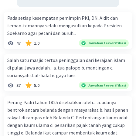
beberapa amandemen untuk
menyesuaikan dengan kebutuhan zaman.
Pada setiap kesempatan pemimpin PKI, DN. Aidit dan
teman-temannya selalu mengusulkan kepada Presiden
======
Soekarno agar petani dan buruh...
47
1.0
Jawaban terverifikasi
Parlementer dengan Liberal: Apakah Sama?
Demokrasi parlementer
dan
demokrasi liberal
Salah satu masjid tertua peninggalan dari kerajaan islam
memang memiliki kaitan, tetapi keduanya
di pulau Jawa adalah... a. tua palopo b. mantingan c.
merujuk pada konsep yang sedikit berbeda:
suriansyah d. al-halal e. gayo lues
Demokrasi Parlementer
:
37
5.0
Jawaban terverifikasi
Merujuk pada sistem pemerintahan di
mana eksekutif (pemerintah) berasal dari
Perang Padri tahun 1825 disebabkan oleh.... a. adanya
parlemen dan bertanggung jawab kepada
bentrok antara belanda dengan masyarakat b. hasil panen
parlemen. Dalam sistem ini, terdapat
rakyat di rampas oleh Belanda C. Pertentangan kaum adat
perdana menteri yang memimpin
dengan kaum ulama d. penarikan pajak tanah yang cukup
pemerintahan, dan kepala negara
tinggi e. Belanda ikut campur membentuk kaum adat
(presiden atau raja) biasanya memiliki