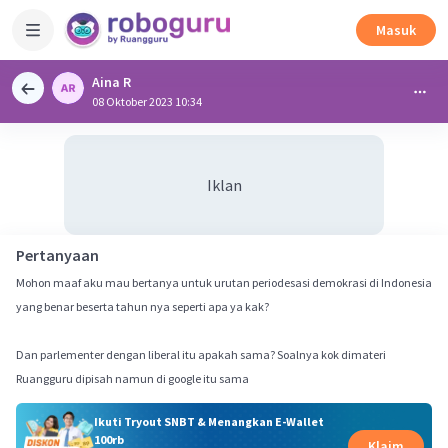
Masuk
Aina R
08 Oktober 2023 10:34
Iklan
Pertanyaan
Mohon maaf aku mau bertanya untuk urutan periodesasi demokrasi di Indonesia
yang benar beserta tahun nya seperti apa ya kak?
Dan parlementer dengan liberal itu apakah sama? Soalnya kok dimateri
Ruangguru dipisah namun di google itu sama
Ikuti Tryout SNBT & Menangkan E-Wallet
100rb
Klaim