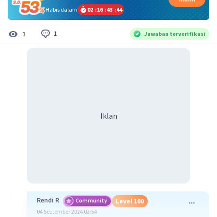
Habis dalam
02
:
16
:
43
:
44
1
1
Jawaban terverifikasi
Iklan
Rendi R
Community
Level 100
04 September 2024 02:54