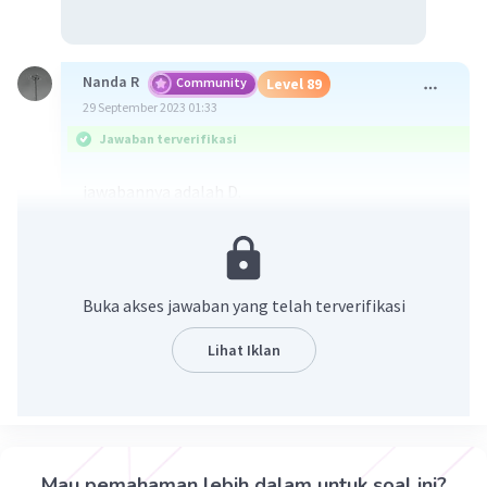
Nanda R
Community
Level 89
29 September 2023 01:33
Jawaban terverifikasi
jawabannya adalah D.
Buka akses jawaban yang telah terverifikasi
Lihat Iklan
·
0.0
(
0
)
Balas
Beri Rating
Mau pemahaman lebih dalam untuk soal ini?