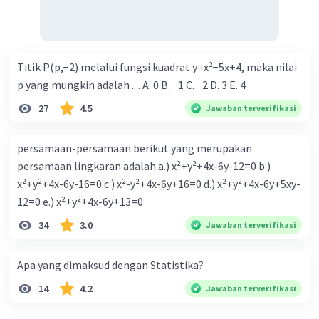
Titik P(p,−2) melalui fungsi kuadrat y=x²−5x+4, maka nilai
p yang mungkin adalah .... A. 0 B. −1 C. −2 D. 3 E. 4
27
4.5
Jawaban terverifikasi
persamaan-persamaan berikut yang merupakan
persamaan lingkaran adalah a.) x²+y²+4x-6y-12=0 b.)
x²+y²+4x-6y-16=0 c.) x²-y²+4x-6y+16=0 d.) x²+y²+4x-6y+5xy-
12=0 e.) x²+y²+4x-6y+13=0
34
3.0
Jawaban terverifikasi
Apa yang dimaksud dengan Statistika?
14
4.2
Jawaban terverifikasi