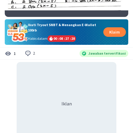
Ikuti Tryout SNBT & Menangkan E-Wallet
100rb
Klaim
Habis dalam
00
:
08
:
27
:
27
2
1
Jawaban terverifikasi
Iklan