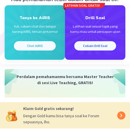
Tjendana T
Community
Level 100
LATIHAN SOAL GRATIS!
29 September 2023 03:04
Jawaban terverifikasi
Tanya ke AiRIS
Drill Soal
Yuk, cobain chat dan belajar
Latihan soal sesuai topik yang
Jawaban
D.
Iklan
bareng AiRIS, teman pintarmu!
kamu mau untuk persiapan ujian
Pembahasan
Chat AiRIS
Cobain Drill Soal
Turunan 2 buah fungsi
u.v = u'.v + u.v
f(x) = cos² (3x - 5)
Perdalam pemahamanmu bersama Master Teacher
f'(x) = 2. cos (3x - 5). -sin (3x - 5). 3
di sesi Live Teaching, GRATIS!
= -6 cos (3x - 5).sin (3x - 5)
·
0.0
(
0
)
Balas
Beri Rating
Klaim Gold gratis sekarang!
Dengan Gold kamu bisa tanya soal ke Forum
sepuasnya, lho.