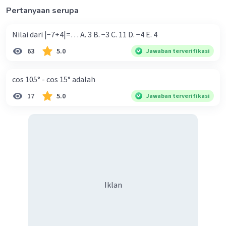
Pertanyaan serupa
Nilai dari |−7+4|=… A. 3 B. −3 C. 11 D. −4 E. 4
63
5.0
Jawaban terverifikasi
cos 105° - cos 15° adalah
17
5.0
Jawaban terverifikasi
Iklan