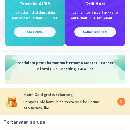
Tanya ke AiRIS
Drill Soal
Yuk, cobain chat dan belajar
Latihan soal sesuai topik yang
Iklan
bareng AiRIS, teman pintarmu!
kamu mau untuk persiapan ujian
Chat AiRIS
Cobain Drill Soal
Perdalam pemahamanmu bersama Master Teacher
di sesi Live Teaching, GRATIS!
Klaim Gold gratis sekarang!
Dengan Gold kamu bisa tanya soal ke Forum
sepuasnya, lho.
Pertanyaan serupa