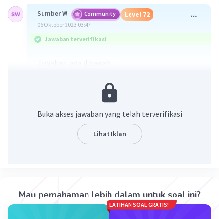
Sumber W
Community
Level 72
06 Oktober 2023 03:47
Jawaban terverifikasi
Jawaban ada dibawah :
Buka akses jawaban yang telah terverifikasi
Lihat Iklan
·
0.0
(
0
)
Balas
Beri Rating
Mau pemahaman lebih dalam untuk soal ini?
LATIHAN SOAL GRATIS!