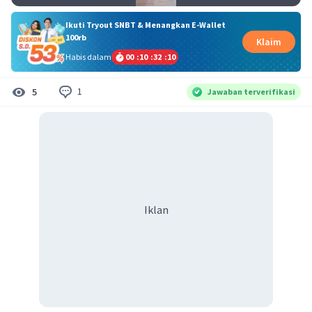
Ikuti Tryout SNBT & Menangkan E-Wallet
100rb
Klaim
Habis dalam
00
:
10
:
32
:
10
1
5
Jawaban terverifikasi
Iklan