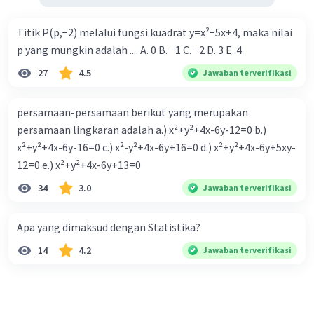
Titik P(p,−2) melalui fungsi kuadrat y=x²−5x+4, maka nilai
p yang mungkin adalah .... A. 0 B. −1 C. −2 D. 3 E. 4
27
4.5
Jawaban terverifikasi
persamaan-persamaan berikut yang merupakan
persamaan lingkaran adalah a.) x²+y²+4x-6y-12=0 b.)
x²+y²+4x-6y-16=0 c.) x²-y²+4x-6y+16=0 d.) x²+y²+4x-6y+5xy-
12=0 e.) x²+y²+4x-6y+13=0
34
3.0
Jawaban terverifikasi
Apa yang dimaksud dengan Statistika?
14
4.2
Jawaban terverifikasi