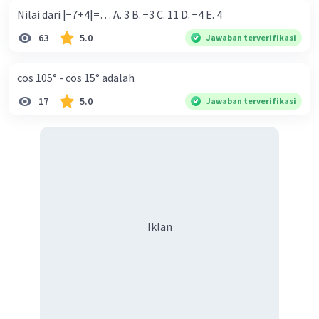
Nilai dari |−7+4|=… A. 3 B. −3 C. 11 D. −4 E. 4
63
5.0
Jawaban terverifikasi
cos 105° - cos 15° adalah
17
5.0
Jawaban terverifikasi
Iklan