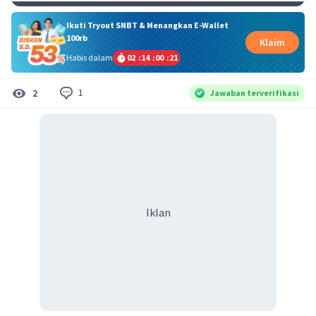
Ikuti Tryout SNBT & Menangkan E-Wallet
100rb
Klaim
Habis dalam
02
:
14
:
00
:
21
1
2
Jawaban terverifikasi
Iklan