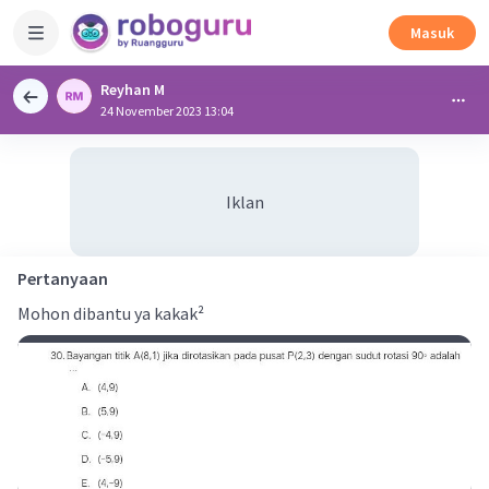
Masuk
Reyhan M
24 November 2023 13:04
Iklan
Pertanyaan
Mohon dibantu ya kakak²