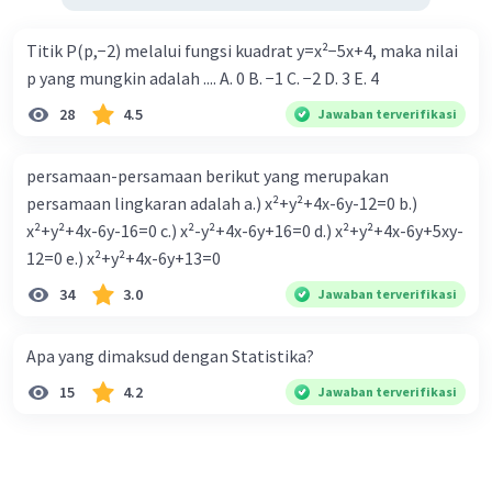
Titik P(p,−2) melalui fungsi kuadrat y=x²−5x+4, maka nilai
p yang mungkin adalah .... A. 0 B. −1 C. −2 D. 3 E. 4
28
4.5
Jawaban terverifikasi
persamaan-persamaan berikut yang merupakan
persamaan lingkaran adalah a.) x²+y²+4x-6y-12=0 b.)
x²+y²+4x-6y-16=0 c.) x²-y²+4x-6y+16=0 d.) x²+y²+4x-6y+5xy-
12=0 e.) x²+y²+4x-6y+13=0
34
3.0
Jawaban terverifikasi
Apa yang dimaksud dengan Statistika?
15
4.2
Jawaban terverifikasi