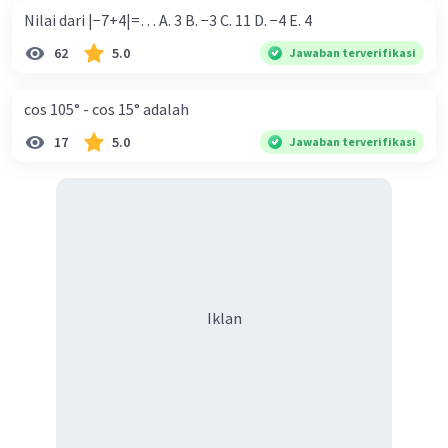
Nilai dari |−7+4|=… A. 3 B. −3 C. 11 D. −4 E. 4
62
5.0
Jawaban terverifikasi
cos 105° - cos 15° adalah
17
5.0
Jawaban terverifikasi
Iklan