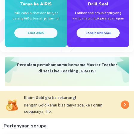
Tanya ke AiRIS
Drill Soal
semoga membantu.
Yuk, cobain chat dan belajar
Latihan soal sesuai topik yang
bareng AiRIS, teman pintarmu!
kamu mau untuk persiapan ujian
·
5.0
(
2
)
Balas
Beri Rating
Chat AiRIS
Cobain Drill Soal
Perdalam pemahamanmu bersama Master Teacher
di sesi Live Teaching, GRATIS!
Iklan
Klaim Gold gratis sekarang!
Dengan Gold kamu bisa tanya soal ke Forum
sepuasnya, lho.
Pertanyaan serupa