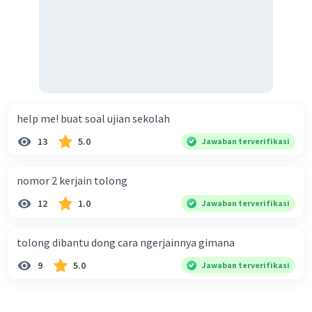
jika masih ada yang lolos ke trakea dan
sebagai jalan masuknya ke paru paru
3. Alveolus, berguna untuk tempat pertukaran
gas O
dengan CO
2
2
4. Paru-paru, sebagai alat pernapasan yang
berperan dalam memenuhi kebutuhan oksigen
untuk sel sel pada manusia
help me! buat soal ujian sekolah
·
5.0
(
1
)
Balas
Beri Rating
13
5.0
Jawaban terverifikasi
nomor 2 kerjain tolong
12
1.0
Jawaban terverifikasi
tolong dibantu dong cara ngerjainnya gimana
9
5.0
Jawaban terverifikasi