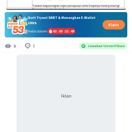
Ikuti Tryout SNBT & Menangkan E-Wallet
100rb
Klaim
Habis dalam
02
:
03
:
12
:
43
2
3
Jawaban terverifikasi
Iklan