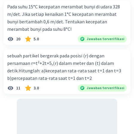
Pada suhu 15°C kecepatan merambat bunyi di udara 328
m/det. Jika setiap kenaikan 1°C kecepatan merambat
bunyi bertambah 0,6 m/det. Tentukan kecepatan
merambat bunyi pada suhu 8°C!
Iklan
20
5.0
Jawaban terverifikasi
sebuah partikel bergerak pada posisi (r) dengan
persamaan r=t²+2t+5,(r) dalam meter dan (t) dalam
detik.Hitunglah: a)kecepatan rata-rata saat t=1 dan t=3
b)percepaatan rata-rata saat t=1 dan t=2
11
3.0
Jawaban terverifikasi