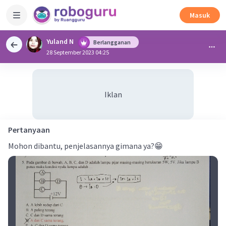
Masuk
Yuland N
Berlangganan
28 September 2023 04:25
Iklan
Pertanyaan
Mohon dibantu, penjelasannya gimana ya?😁