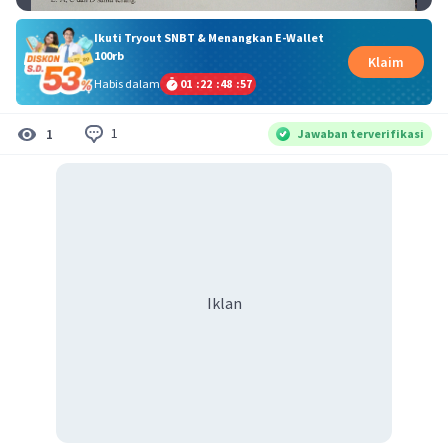
Ikuti Tryout SNBT & Menangkan E-Wallet
100rb
Klaim
Habis dalam
01
:
22
:
48
:
57
1
1
Jawaban terverifikasi
Iklan