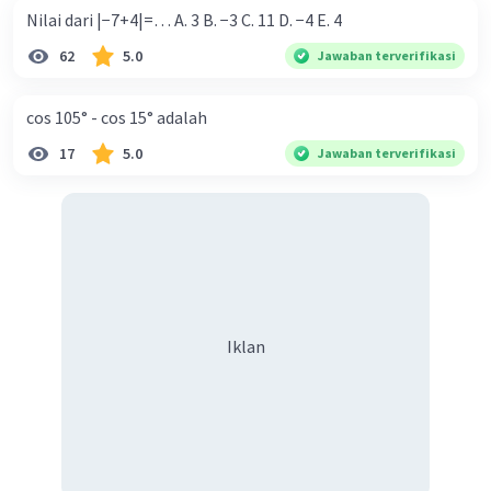
Nilai dari |−7+4|=… A. 3 B. −3 C. 11 D. −4 E. 4
62
5.0
Jawaban terverifikasi
cos 105° - cos 15° adalah
17
5.0
Jawaban terverifikasi
Iklan