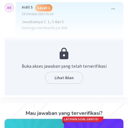
Aidil S
Level 1
19 Oktober 2023 05:19
Jawabannya C. 1, 3 dan 5.
Semoga membantu ya dek
·
0.0
(
0
)
Balas
Beri Rating
Buka akses jawaban yang telah terverifikasi
Lihat Iklan
Iklan
Mau jawaban yang terverifikasi?
LATIHAN SOAL GRATIS!