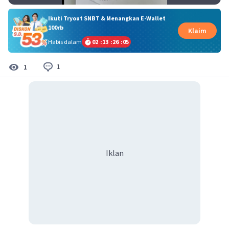
Ikuti Tryout SNBT & Menangkan E-Wallet
100rb
Klaim
Habis dalam
02
:
13
:
26
:
05
1
1
Iklan