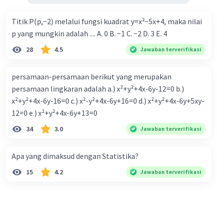
Titik P(p,−2) melalui fungsi kuadrat y=x²−5x+4, maka nilai
p yang mungkin adalah .... A. 0 B. −1 C. −2 D. 3 E. 4
28
4.5
Jawaban terverifikasi
persamaan-persamaan berikut yang merupakan
persamaan lingkaran adalah a.) x²+y²+4x-6y-12=0 b.)
x²+y²+4x-6y-16=0 c.) x²-y²+4x-6y+16=0 d.) x²+y²+4x-6y+5xy-
12=0 e.) x²+y²+4x-6y+13=0
34
3.0
Jawaban terverifikasi
Apa yang dimaksud dengan Statistika?
15
4.2
Jawaban terverifikasi