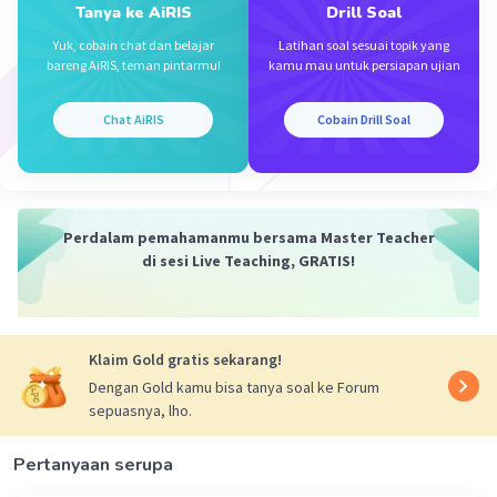
Tanya ke AiRIS
Drill Soal
Yuk, cobain chat dan belajar
Latihan soal sesuai topik yang
bareng AiRIS, teman pintarmu!
kamu mau untuk persiapan ujian
Chat AiRIS
Cobain Drill Soal
Perdalam pemahamanmu bersama Master Teacher
di sesi Live Teaching, GRATIS!
Klaim Gold gratis sekarang!
Dengan Gold kamu bisa tanya soal ke Forum
sepuasnya, lho.
Pertanyaan serupa