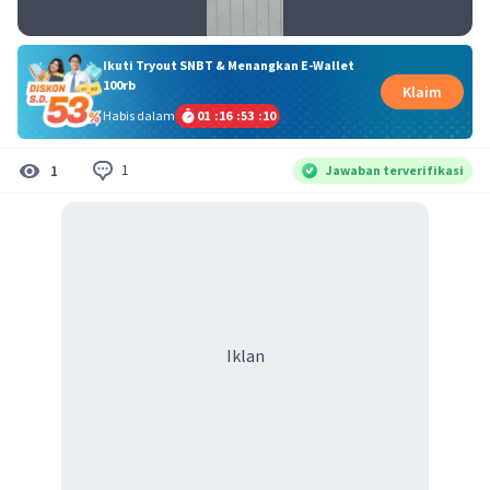
Ikuti Tryout SNBT & Menangkan E-Wallet
100rb
Klaim
Habis dalam
01
:
16
:
53
:
10
1
1
Jawaban terverifikasi
Iklan