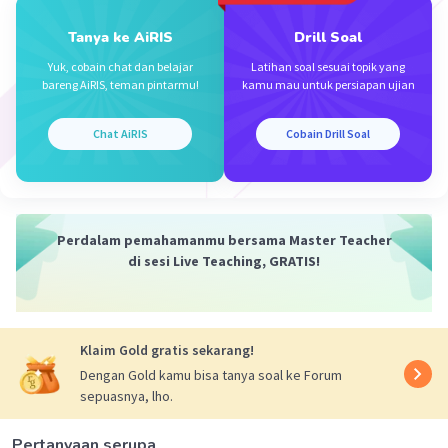
= 5 + 3,33 + 5
Tanya ke AiRIS
Drill Soal
= 13,33 𝞨
Yuk, cobain chat dan belajar
Latihan soal sesuai topik yang
bareng AiRIS, teman pintarmu!
kamu mau untuk persiapan ujian
Jadi hambatan pengganti dalam rangkaian
adalah 13,33 Ohm
Chat AiRIS
Cobain Drill Soal
·
0.0
(
0
)
Balas
Beri Rating
Perdalam pemahamanmu bersama Master Teacher
di sesi Live Teaching, GRATIS!
Iklan
Klaim Gold gratis sekarang!
Dengan Gold kamu bisa tanya soal ke Forum
sepuasnya, lho.
Pertanyaan serupa