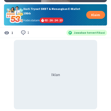
Ikuti Tryout SNBT & Menangkan E-Wallet
100rb
Klaim
Habis dalam
02
:
16
:
14
:
13
1
1
Jawaban terverifikasi
Iklan