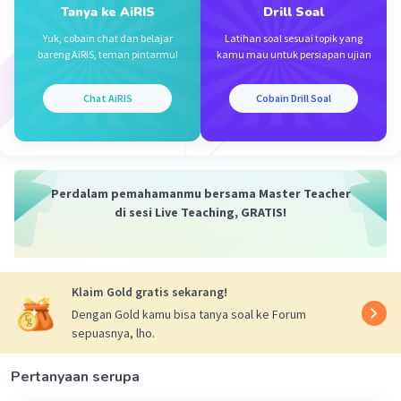
Tanya ke AiRIS
Drill Soal
akan sama, tidak peduli berapa banyak elemen listrik
yang ada dalam rangkaian tersebut.
Yuk, cobain chat dan belajar
Latihan soal sesuai topik yang
bareng AiRIS, teman pintarmu!
kamu mau untuk persiapan ujian
Jadi, jawaban untuk pertanyaan ini adalah:
((a)) Kuat arus listrik adalah 0,2 ampere.
Chat AiRIS
Cobain Drill Soal
((c)) Kuat arus listrik adalah 0,2 ampere.
((b)) Kuat arus listrik adalah 0,2 ampere.
((d)) Kuat arus listrik adalah 0,2 ampere.
·
0.0
(
0
)
Balas
Beri Rating
Perdalam pemahamanmu bersama Master Teacher
di sesi Live Teaching, GRATIS!
Klaim Gold gratis sekarang!
Dengan Gold kamu bisa tanya soal ke Forum
sepuasnya, lho.
Iklan
Pertanyaan serupa