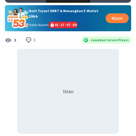
Ikuti Tryout SNBT & Menangkan E-Wallet
100rb
Klaim
Habis dalam
01
:
17
:
57
:
50
1
3
Jawaban terverifikasi
Iklan