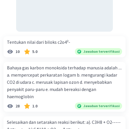
Tentukan nilai dari biloks c2o4²-
10
5.0
Jawaban terverifikasi
Bahaya gas karbon monoksida terhadap manusia adalah ....
a. mempercepat perkaratan logam b. mengurangi kadar
CO2 di udara c. merusak lapisan ozon d. menyebabkan
penyakit paru-paru e. mudah bereaksi dengan
haemoglobin
28
1.0
Jawaban terverifikasi
Selesaikan dan setarakan reaksi berikut: a). C3H8 + O2-----