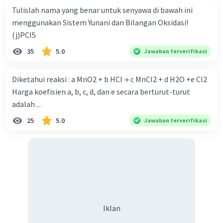
Tulislah nama yang benar untuk senyawa di bawah ini
Iklan
menggunakan Sistem Yunani dan Bilangan Oksidasi!
(j)PCI5
35
5.0
Jawaban terverifikasi
Diketahui reaksi : a MnO2 + b HCl → c MnCl2 + d H2O +e Cl2
Harga koefisien a, b, c, d, dan e secara berturut-turut
adalah ...
25
5.0
Jawaban terverifikasi
Iklan