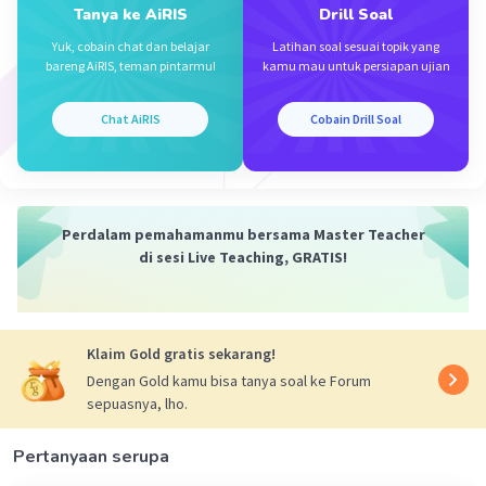
Tanya ke AiRIS
Drill Soal
= 27 ÷ 16
27
=
/
Yuk, cobain chat dan belajar
Latihan soal sesuai topik yang
16
bareng AiRIS, teman pintarmu!
kamu mau untuk persiapan ujian
27
Jadi, harga Kc adalah
/
.
16
Chat AiRIS
Cobain Drill Soal
Perdalam pemahamanmu bersama Master Teacher
di sesi Live Teaching, GRATIS!
·
0.0
(
0
)
Balas
Beri Rating
Klaim Gold gratis sekarang!
Dengan Gold kamu bisa tanya soal ke Forum
sepuasnya, lho.
Pertanyaan serupa