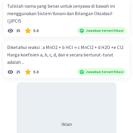
Tulislah nama yang benar untuk senyawa di bawah ini
menggunakan Sistem Yunani dan Bilangan Oksidasi!
(j)PCI5
35
5.0
Jawaban terverifikasi
Diketahui reaksi : a MnO2 + b HCl → c MnCl2 + d H2O +e Cl2
Harga koefisien a, b, c, d, dan e secara berturut-turut
adalah ...
25
5.0
Jawaban terverifikasi
Iklan