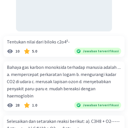
Tentukan nilai dari biloks c2o4²-
10
5.0
Jawaban terverifikasi
Bahaya gas karbon monoksida terhadap manusia adalah ....
a. mempercepat perkaratan logam b. mengurangi kadar
CO2 di udara c. merusak lapisan ozon d. menyebabkan
penyakit paru-paru e. mudah bereaksi dengan
haemoglobin
28
1.0
Jawaban terverifikasi
Selesaikan dan setarakan reaksi berikut: a). C3H8 + O2-----