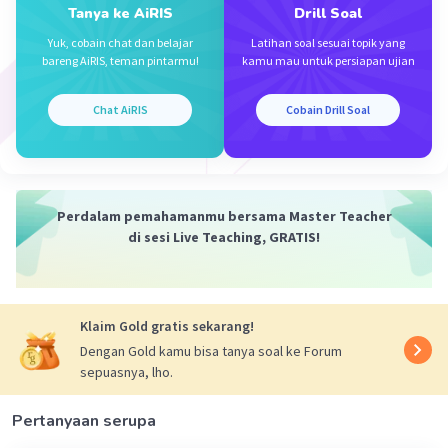
Tanya ke AiRIS
Drill Soal
Yuk, cobain chat dan belajar
Latihan soal sesuai topik yang
bareng AiRIS, teman pintarmu!
kamu mau untuk persiapan ujian
Chat AiRIS
Cobain Drill Soal
Iklan
Perdalam pemahamanmu bersama Master Teacher
di sesi Live Teaching, GRATIS!
Klaim Gold gratis sekarang!
Dengan Gold kamu bisa tanya soal ke Forum
sepuasnya, lho.
Pertanyaan serupa