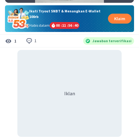
Ikuti Tryout SNBT & Menangkan E-Wallet
100rb
Klaim
Habis dalam
00
:
11
:
56
:
39
1
1
Jawaban terverifikasi
Iklan