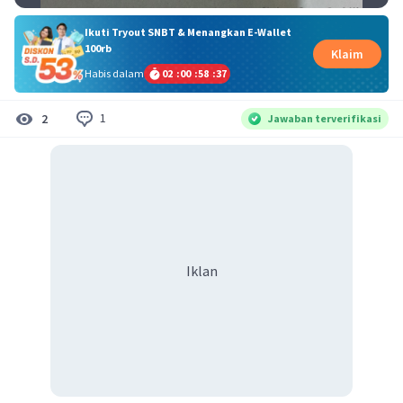
Ikuti Tryout SNBT & Menangkan E-Wallet
100rb
Klaim
Habis dalam
02
:
00
:
58
:
37
1
2
Jawaban terverifikasi
Iklan