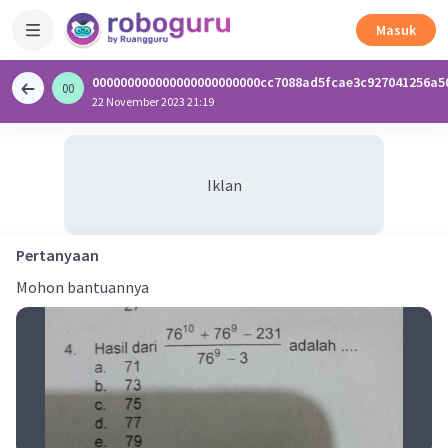
Masuk
000000000000000000000000cc7088ad5fcae3c927041256a5
00
0
22 November 2023 21:19
Iklan
Pertanyaan
Mohon bantuannya