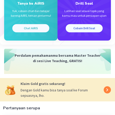
Tanya ke AiRIS
Drill Soal
dari mana dapat 76+1 kak
Yuk, cobain chat dan belajar
Latihan soal sesuai topik yang
bareng AiRIS, teman pintarmu!
kamu mau untuk persiapan ujian
— Tampilkan 1 balasan lainnya
Chat AiRIS
Cobain Drill Soal
Perdalam pemahamanmu bersama Master Teacher
di sesi Live Teaching, GRATIS!
Iklan
Klaim Gold gratis sekarang!
Dengan Gold kamu bisa tanya soal ke Forum
sepuasnya, lho.
Pertanyaan serupa