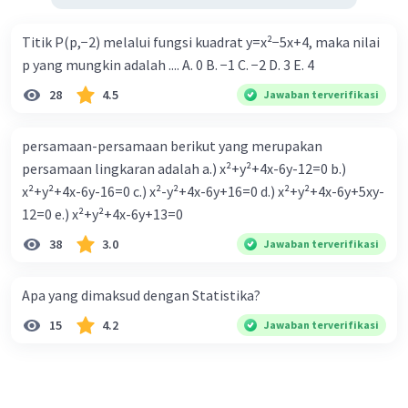
Titik P(p,−2) melalui fungsi kuadrat y=x²−5x+4, maka nilai
p yang mungkin adalah .... A. 0 B. −1 C. −2 D. 3 E. 4
28
4.5
Jawaban terverifikasi
persamaan-persamaan berikut yang merupakan
persamaan lingkaran adalah a.) x²+y²+4x-6y-12=0 b.)
x²+y²+4x-6y-16=0 c.) x²-y²+4x-6y+16=0 d.) x²+y²+4x-6y+5xy-
12=0 e.) x²+y²+4x-6y+13=0
38
3.0
Jawaban terverifikasi
Apa yang dimaksud dengan Statistika?
15
4.2
Jawaban terverifikasi