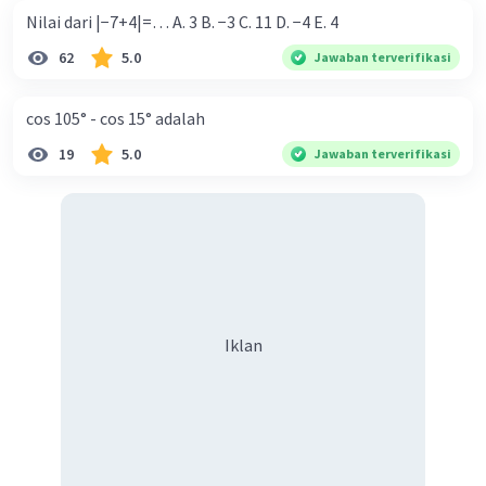
Nilai dari |−7+4|=… A. 3 B. −3 C. 11 D. −4 E. 4
62
5.0
Jawaban terverifikasi
cos 105° - cos 15° adalah
19
5.0
Jawaban terverifikasi
Iklan