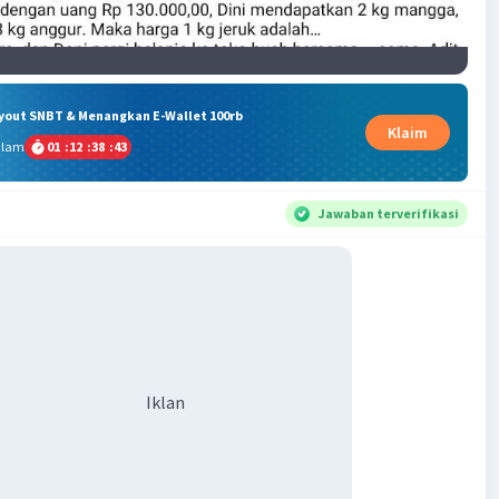
ryout SNBT & Menangkan E-Wallet 100rb
Klaim
alam
01
:
12
:
38
:
42
Jawaban terverifikasi
Iklan