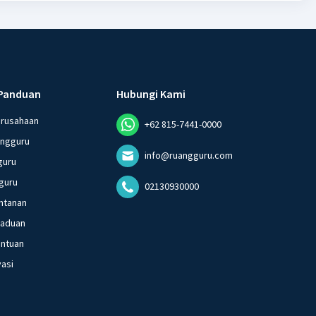
Panduan
Hubungi Kami
erusahaan
+62 815-7441-0000
angguru
info@ruangguru.com
guru
guru
02130930000
ntanan
gaduan
entuan
vasi