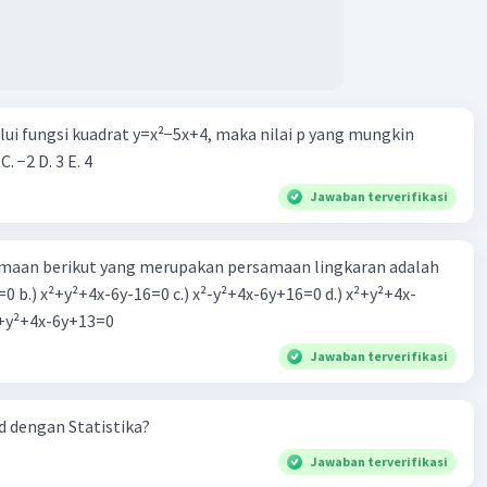
alui fungsi kuadrat y=x²−5x+4, maka nilai p yang mungkin
 C. −2 D. 3 E. 4
Jawaban terverifikasi
aan berikut yang merupakan persamaan lingkaran adalah
=0 b.) x²+y²+4x-6y-16=0 c.) x²-y²+4x-6y+16=0 d.) x²+y²+4x-
2=0 e.) x²+y²+4x-6y+13=0
Jawaban terverifikasi
 dengan Statistika?
Jawaban terverifikasi