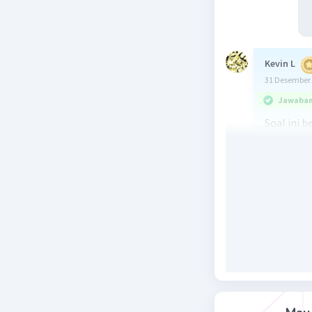
Kevin L
31 Desember 
Jawaban 
Soal ini 
variabel 
mencari h
untuk men
Penjelasa
1. Pertama
mangga, y
2. Dari s
- 2x + 2y 
- x + 2y +