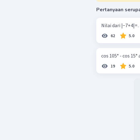
Kesimpula
penjelas
Pertanyaan serup
Beri R
62
5.0
Kaila Z
L
31 Desember 
cos 105° - cos 15°
Harga 1kg
19
5.0
Beri R