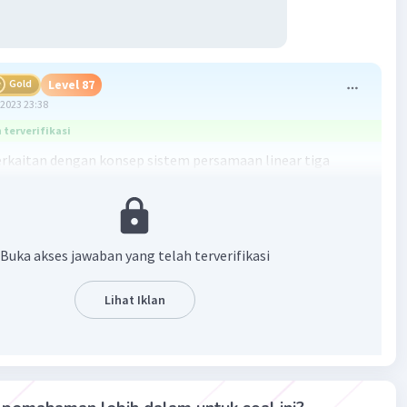
Gold
Level 87
2023 23:38
terverifikasi
berkaitan dengan konsep sistem persamaan linear tiga
dalam matematika. Dalam soal ini, kita diminta untuk
arga 1kg jeruk. Kita bisa menggunakan metode eliminasi
yelesaikan soal ini.
Buka akses jawaban yang telah terverifikasi
n:
Lihat Iklan
, kita definisikan variabel untuk setiap jenis buah: x untuk
 untuk jeruk, dan z untuk anggur.
oal, kita dapat membuat tiga persamaan:
+ z = 70.000 (harga 2kg mangga, 2kg jeruk, dan 1kg anggur)
 2z = 90.000 (harga 1kg mangga, 2kg jeruk, dan 2kg anggur)