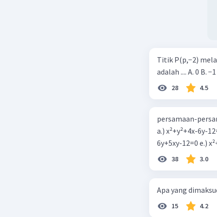
Titik P(p,−2) mel
adalah .... A. 0 B. −1
28
4.5
persamaan-persam
a.) x²+y²+4x-6y-12
6y+5xy-1
38
3.0
Apa yang dimaksud
15
4.2