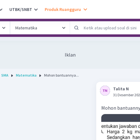
UTBK/SNBT
Produk Ruangguru
Iklan
SMA
Matematika
Mohon bantuannya...
Talita N
31 Desember 202
Mohon bantuann