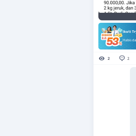
Ikuti T
Habis d
2
2