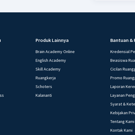
u
Produk Lainnya
Bantuan & 
Brain Academy Online
Kredensial P
English Academy
Beasiswa Ru
Skill Academy
Cicilan Ruang
Ruangkerja
Promo Ruang
Schoters
Laporan Kere
ess
Kalananti
Layanan Pen
Syarat & Ket
Kebijakan Pri
Tentang Kami
Kontak Kami