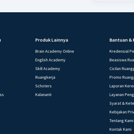
u
Produk Lainnya
Bantuan & 
Brain Academy Online
Kredensial P
English Academy
Beasiswa Ru
Skill Academy
Cicilan Ruang
Ruangkerja
Promo Ruang
Schoters
Laporan Kere
ess
Kalananti
Layanan Pen
Syarat & Ket
Kebijakan Pri
Tentang Kami
Kontak Kami