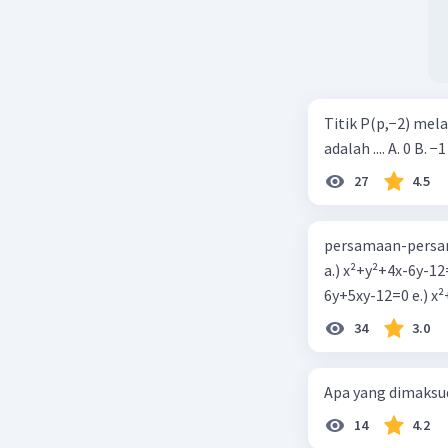
Titik P(p,−2) mel
adalah .... A. 0 B. −1
27
4.5
persamaan-persam
a.) x²+y²+4x-6y-12
6y+5xy-1
34
3.0
Apa yang dimaksud
14
4.2