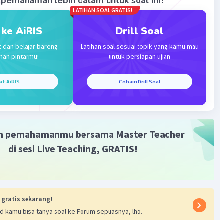
pemahaman lebih dalam untuk soal ini?
LATIHAN SOAL GRATIS!
 ke AiRIS
Drill Soal
t dan belajar bareng
Latihan soal sesuai topik yang kamu mau
man pintarmu!
untuk persiapan ujian
Iklan
at AiRIS
Cobain Drill Soal
m pemahamanmu bersama Master Teacher
di sesi Live Teaching, GRATIS!
 gratis sekarang!
d kamu bisa tanya soal ke Forum sepuasnya, lho.