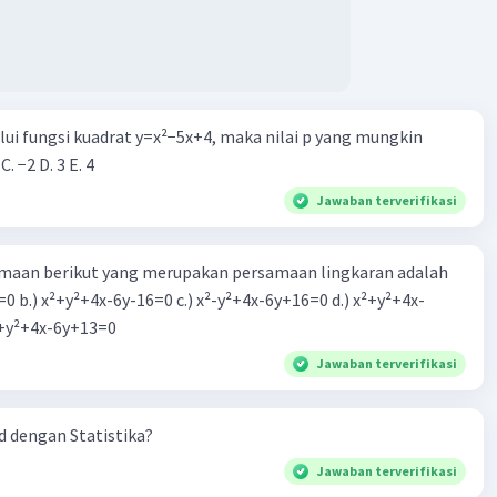
alui fungsi kuadrat y=x²−5x+4, maka nilai p yang mungkin
 C. −2 D. 3 E. 4
Jawaban terverifikasi
aan berikut yang merupakan persamaan lingkaran adalah
=0 b.) x²+y²+4x-6y-16=0 c.) x²-y²+4x-6y+16=0 d.) x²+y²+4x-
2=0 e.) x²+y²+4x-6y+13=0
Jawaban terverifikasi
 dengan Statistika?
Jawaban terverifikasi