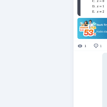
Ikuti T
Habis d
1
1