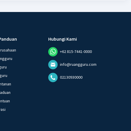
Panduan
Hubungi Kami
erusahaan
+62 815-7441-0000
angguru
info@ruangguru.com
guru
guru
02130930000
ntanan
gaduan
entuan
vasi