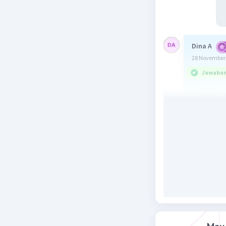
Dina A
28 November 
Jawaban 
matriks s
|P| = ad - 
0 = 4x - 2×
12 = 4x
3 = x
jadi, agar
Beri R