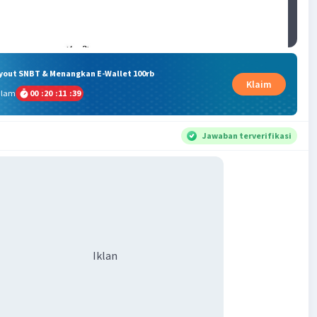
ryout SNBT & Menangkan E-Wallet 100rb
Klaim
alam
00
:
20
:
11
:
38
Jawaban terverifikasi
Iklan