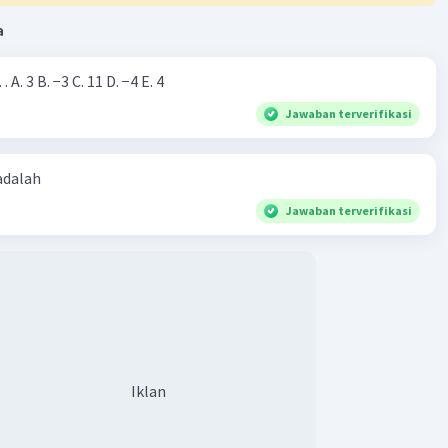
a
Nilai dari |−7+4|=… A. 3 B. −3 C. 11 D. −4 E. 4
Jawaban terverifikasi
 adalah
Jawaban terverifikasi
Iklan