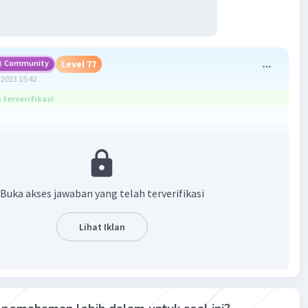
Community
Level 77
2023 15:42
terverifikasi
ingular = determinannya bernilai nol
bc
6
Buka akses jawaban yang telah terverifikasi
 matriks P singular, nilai x harusnya 3
Lihat Iklan
·
0.0
(
0
)
Balas
ating