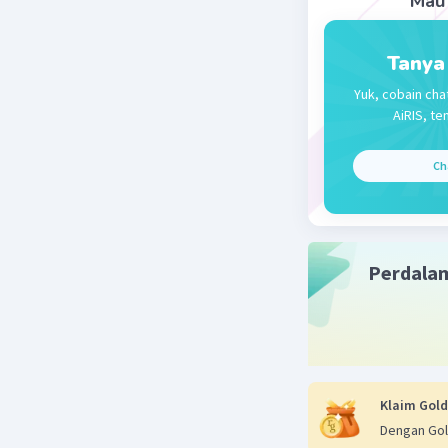
Mau 
Tanya
Yuk, cobain cha
AiRIS, te
Ch
Perdala
Klaim Gold
Dengan Gol