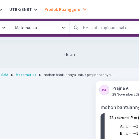
UTBK/SNBT
Produk Ruangguru
Iklan
SMA
Matematika
mohon bantuannya untuk penjelasannya...
Prajna A
28 November 202
mohon bantuanny