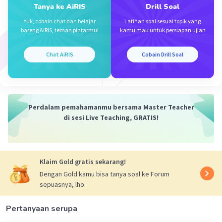
Tanya ke AiRIS
Drill Soal
Yuk, cobain chat dan belajar
Latihan soal sesuai topik yang
bareng AiRIS, teman pintarmu!
kamu mau untuk persiapan ujian
Chat AiRIS
Cobain Drill Soal
Perdalam pemahamanmu bersama Master Teacher
di sesi Live Teaching, GRATIS!
Klaim Gold gratis sekarang!
Dengan Gold kamu bisa tanya soal ke Forum
sepuasnya, lho.
Pertanyaan serupa