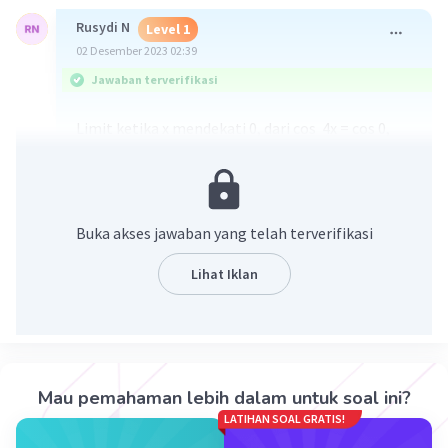
Rusydi N
Level 1
02 Desember 2023 02:39
Jawaban terverifikasi
Limit ketika x mendekati 0, dari cos 4x = cos 0,
yang mana bernilai 1.
·
5.0
(
1
)
Balas
Beri Rating
Buka akses jawaban yang telah terverifikasi
Lihat Iklan
Iklan
Mau pemahaman lebih dalam untuk soal ini?
LATIHAN SOAL GRATIS!