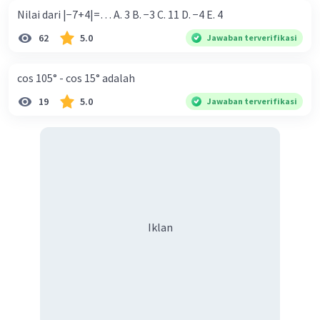
Nilai dari |−7+4|=… A. 3 B. −3 C. 11 D. −4 E. 4
62
5.0
Jawaban terverifikasi
cos 105° - cos 15° adalah
19
5.0
Jawaban terverifikasi
Iklan