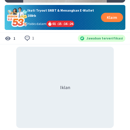
Ikuti Tryout SNBT & Menangkan E-Wallet
100rb
Klaim
Habis dalam
01
:
15
:
16
:
25
1
1
Jawaban terverifikasi
Iklan