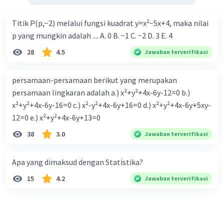
Titik P(p,−2) melalui fungsi kuadrat y=x²−5x+4, maka nilai
p yang mungkin adalah .... A. 0 B. −1 C. −2 D. 3 E. 4
28
4.5
Jawaban terverifikasi
persamaan-persamaan berikut yang merupakan
persamaan lingkaran adalah a.) x²+y²+4x-6y-12=0 b.)
x²+y²+4x-6y-16=0 c.) x²-y²+4x-6y+16=0 d.) x²+y²+4x-6y+5xy-
12=0 e.) x²+y²+4x-6y+13=0
38
3.0
Jawaban terverifikasi
Apa yang dimaksud dengan Statistika?
15
4.2
Jawaban terverifikasi