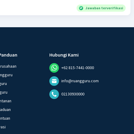
Jawaban terverifikasi
Panduan
Hubungi Kami
erusahaan
+62 815-7441-0000
angguru
info@ruangguru.com
guru
guru
02130930000
ntanan
gaduan
entuan
vasi