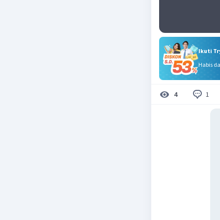
Ikuti T
Habis d
1
4