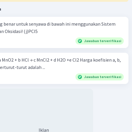
a
ng benar untuk senyawa di bawah ini menggunakan Sistem
n Oksidasi! (j)PCI5
Jawaban terverifikasi
 a MnO2 + b HCl → c MnCl2 + d H2O +e Cl2 Harga koefisien a, b,
berturut-turut adalah ...
Jawaban terverifikasi
Iklan