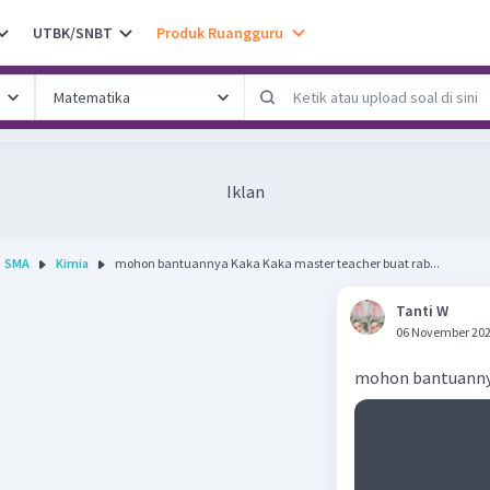
UTBK/SNBT
Produk Ruangguru
Iklan
SMA
Kimia
mohon bantuannya Kaka Kaka master teacher buat rab...
Tanti W
06 November 202
mohon bantuannya