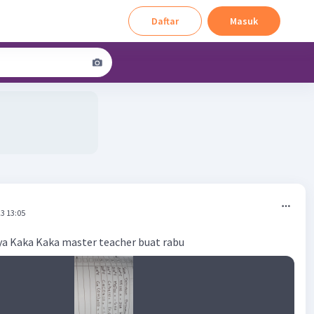
Daftar
Masuk
3 13:05
 Kaka Kaka master teacher buat rabu