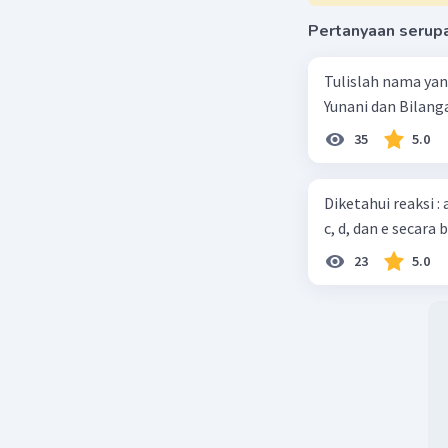
Pertanyaan serup
Tulislah nama ya
Yunani dan Bilanga
35
5.0
Diketahui reaksi :
c, d, dan e secara 
23
5.0