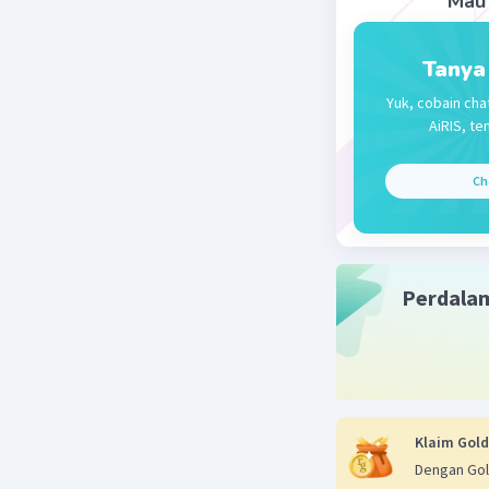
Mau 
Tanya
Yuk, cobain cha
AiRIS, te
Ch
Perdala
Klaim Gold
Dengan Gol