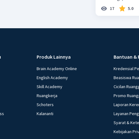
17
5.0
u
Produk Lainnya
Bantuan & 
Brain Academy Online
Kredensial P
English Academy
Beasiswa Ru
Skill Academy
Cicilan Ruang
Ruangkerja
Promo Ruang
Schoters
Laporan Kere
ess
Kalananti
Layanan Pen
Syarat & Ket
Kebijakan Pri