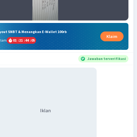
ryout SNBT & Menangkan E-Wallet 100rb
Klaim
alam
01
:
21
:
44
:
05
Jawaban terverifikasi
Iklan