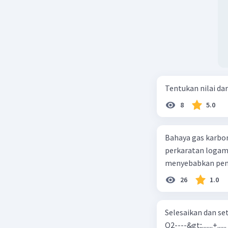
Tentukan nilai dar
8
5.0
Bahaya gas karbon mon
perkaratan logam b. mengurangi kadar CO2 di udara c. merusak lapisan ozon
26
1.0
Selesaikan dan seta
O2----&gt;.......+......