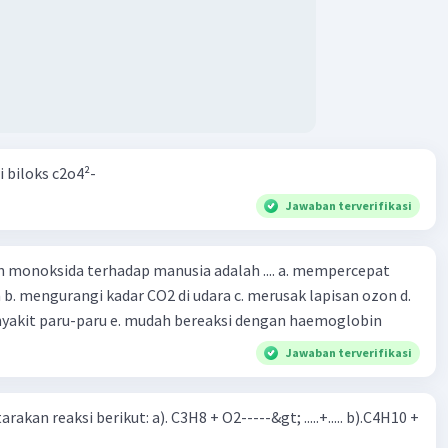
i biloks c2o4²-
Jawaban terverifikasi
oksida terhadap manusia adalah .... a. mempercepat
 d.
menyebabkan penyakit paru-paru e. mudah bereaksi dengan haemoglobin
Jawaban terverifikasi
rakan reaksi berikut: a). C3H8 + O2-----&gt; .....+..... b).C4H10 +