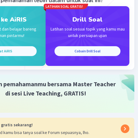
pemahaman lebih dalam untuk soal ini?
LATIHAN SOAL GRATIS!
 ke AiRIS
Drill Soal
Iklan
t dan belajar bareng
Latihan soal sesuai topik yang kamu mau
man pintarmu!
untuk persiapan ujian
at AiRIS
Cobain Drill Soal
m pemahamanmu bersama Master Teacher
di sesi Live Teaching, GRATIS!
 gratis sekarang!
d kamu bisa tanya soal ke Forum sepuasnya, lho.