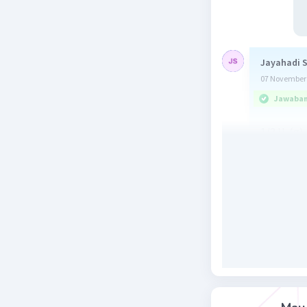
Jayahadi 
07 November 
Jawaban 
1/2 H
(g)
2
Mg(s) + 1
2C(s) + 2
Ca(s) + C
Ca(s) + O
Beri R