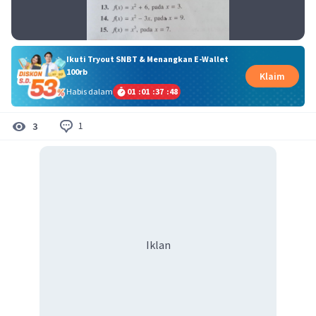
Ikuti Tryout SNBT & Menangkan E-Wallet
100rb
Klaim
Habis dalam
01
:
01
:
37
:
47
1
3
Iklan