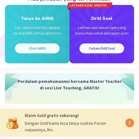
LATIHAN SOAL GRATIS!
Maaf kak ga di buku catatan soalnya males nulis
di buku, semoga jelas ya kak
Tanya ke AiRIS
Drill Soal
Yuk, cobain chat dan belajar
Latihan soal sesuai topik yang
bareng AiRIS, teman pintarmu!
kamu mau untuk persiapan ujian
·
0.0
(
0
)
Balas
Beri Rating
Chat AiRIS
Cobain Drill Soal
Perdalam pemahamanmu bersama Master Teacher
di sesi Live Teaching, GRATIS!
Iklan
Klaim Gold gratis sekarang!
Dengan Gold kamu bisa tanya soal ke Forum
sepuasnya, lho.