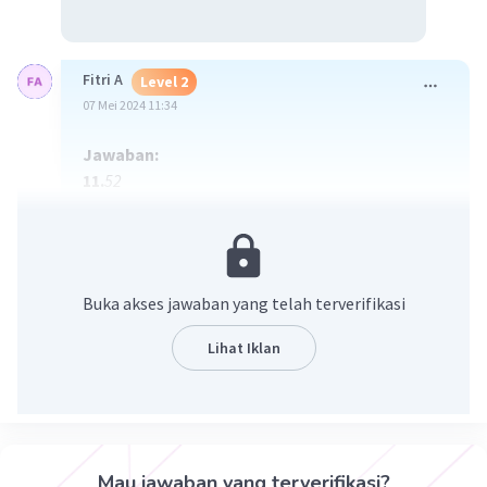
Fitri A
Level 2
07 Mei 2024 11:34
Jawaban:
11.
52
12.
32
13.
15
14.
54
15.
343
Buka akses jawaban yang telah terverifikasi
Penjelasan dengan langkah langkah:
Lihat Iklan
11.
f(10) = 5x10+2 = 52
2 =
12.
f(4) = 2×4
32
2
13.
f(3) = 3
×6 = 15
2
14.
f(9) = 9
-
3. 9
= 81-27 = 54
3
15.
f(7) = 7
= 343
Mau jawaban yang terverifikasi?