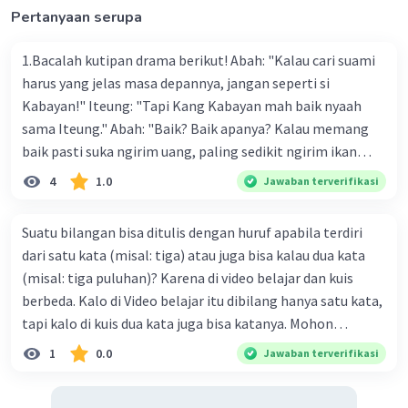
Pertanyaan serupa
1.Bacalah kutipan drama berikut! Abah: "Kalau cari suami
harus yang jelas masa depannya, jangan seperti si
Kabayan!" Iteung: "Tapi Kang Kabayan mah baik nyaah
sama Iteung." Abah: "Baik? Baik apanya? Kalau memang
baik pasti suka ngirim uang, paling sedikit ngirim ikan
kesenangan Abah. Ikan gurame!" Ambu: "Abah teh
4
1.0
Jawaban terverifikasi
kumaha. Apa-apa selalu saja diukur pakai uang." Tokoh
Iteung pada kutipan drama tersebut akan lebih menarik
Suatu bilangan bisa ditulis dengan huruf apabila terdiri
jika menggunakan kostum a. celana panjang dan kaos
dari satu kata (misal: tiga) atau juga bisa kalau dua kata
dengan rambut panjang dibiarkan terurai b. celana
(misal: tiga puluhan)? Karena di video belajar dan kuis
panjang dan kaos dengan rambut dikepang dua c. kebaya
berbeda. Kalo di Video belajar itu dibilang hanya satu kata,
dan celana panjang dengan rambut dibiarkan terurai d.
tapi kalo di kuis dua kata juga bisa katanya. Mohon
kebaya dan kain dengan rambut di kepang dua 2.Jo : "Hey,
bantuannya orang baik.
1
0.0
Jawaban terverifikasi
jalan yang bener dong!" (keluar dari mobil) Yuda: (tampak
terkejut dan menguasai diri) "Maaf Pak." Jo: (melotot)
"Maaf, maaf!" (1) Bapak: "Sudahlah Jo, dia sudah minta