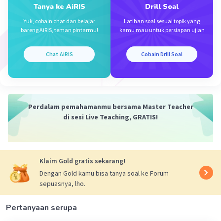
Tanya ke AiRIS
Drill Soal
Yuk, cobain chat dan belajar
Latihan soal sesuai topik yang
Iklan
bareng AiRIS, teman pintarmu!
kamu mau untuk persiapan ujian
Chat AiRIS
Cobain Drill Soal
Perdalam pemahamanmu bersama Master Teacher
di sesi Live Teaching, GRATIS!
Klaim Gold gratis sekarang!
Dengan Gold kamu bisa tanya soal ke Forum
sepuasnya, lho.
Pertanyaan serupa