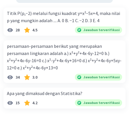
Titik P(p,−2) melalui fungsi kuadrat y=x²−5x+4, maka nilai
p yang mungkin adalah .... A. 0 B. −1 C. −2 D. 3 E. 4
28
4.5
Jawaban terverifikasi
persamaan-persamaan berikut yang merupakan
persamaan lingkaran adalah a.) x²+y²+4x-6y-12=0 b.)
x²+y²+4x-6y-16=0 c.) x²-y²+4x-6y+16=0 d.) x²+y²+4x-6y+5xy-
12=0 e.) x²+y²+4x-6y+13=0
34
3.0
Jawaban terverifikasi
Apa yang dimaksud dengan Statistika?
15
4.2
Jawaban terverifikasi