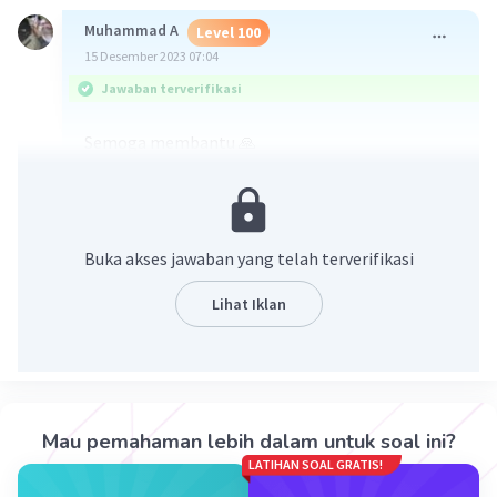
Muhammad A
Level 100
15 Desember 2023 07:04
Jawaban terverifikasi
Semoga membantu 🙏
Buka akses jawaban yang telah terverifikasi
Lihat Iklan
·
5.0
(
1
)
Balas
Beri Rating
Mau pemahaman lebih dalam untuk soal ini?
LATIHAN SOAL GRATIS!