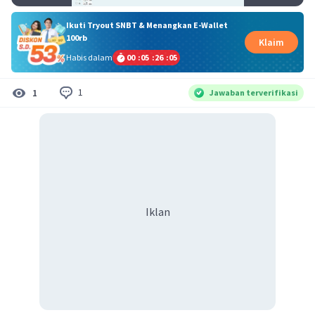
Ikuti Tryout SNBT & Menangkan E-Wallet
100rb
Klaim
Habis dalam
00
:
05
:
26
:
05
1
1
Jawaban terverifikasi
Iklan