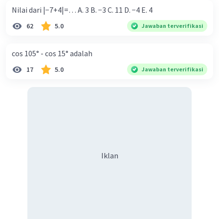
Nilai dari |−7+4|=… A. 3 B. −3 C. 11 D. −4 E. 4
62
5.0
Jawaban terverifikasi
cos 105° - cos 15° adalah
17
5.0
Jawaban terverifikasi
Iklan