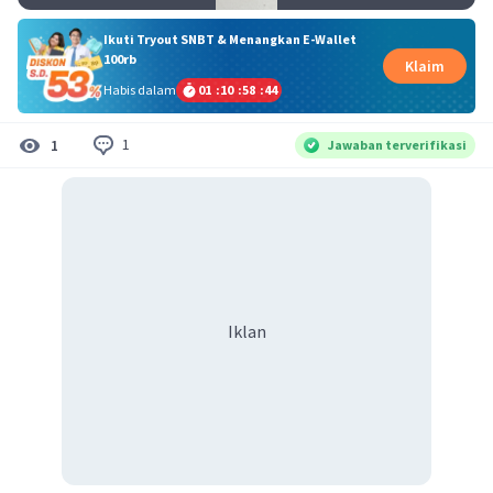
Ikuti Tryout SNBT & Menangkan E-Wallet
100rb
Klaim
Habis dalam
01
:
10
:
58
:
44
1
1
Jawaban terverifikasi
Iklan