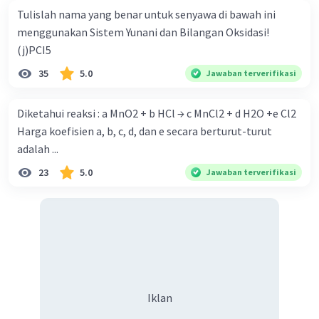
Tulislah nama yang benar untuk senyawa di bawah ini
menggunakan Sistem Yunani dan Bilangan Oksidasi!
(j)PCI5
35
5.0
Jawaban terverifikasi
Diketahui reaksi : a MnO2 + b HCl → c MnCl2 + d H2O +e Cl2
Harga koefisien a, b, c, d, dan e secara berturut-turut
adalah ...
23
5.0
Jawaban terverifikasi
Iklan