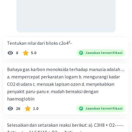
Tentukan nilai dari biloks c2o4²-
8
5.0
Jawaban terverifikasi
Bahaya gas karbon monoksida terhadap manusia adalah ....
a. mempercepat perkaratan logam b. mengurangi kadar
CO2 di udara c. merusak lapisan ozon d. menyebabkan
penyakit paru-paru e. mudah bereaksi dengan
haemoglobin
26
1.0
Jawaban terverifikasi
Selesaikan dan setarakan reaksi berikut: a). C3H8 + O2-----