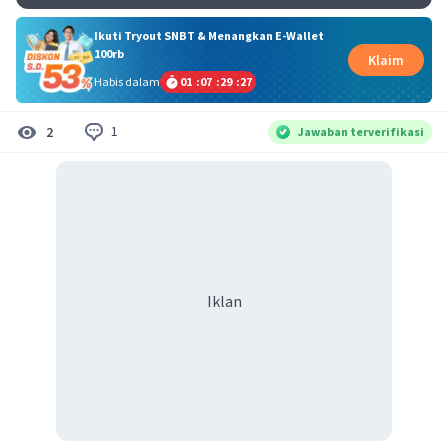
Ikuti Tryout SNBT & Menangkan E-Wallet
100rb
Klaim
Habis dalam
01
:
07
:
29
:
26
1
2
Jawaban terverifikasi
Iklan