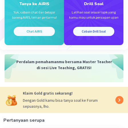
Tanya ke AiRIS
Drill Soal
Yuk, cobain chat dan belajar
Latihan soal sesuai topik yang
bareng AiRIS, teman pintarmu!
kamu mau untuk persiapan ujian
Chat AiRIS
Cobain Drill Soal
Perdalam pemahamanmu bersama Master Teacher
di sesi Live Teaching, GRATIS!
Klaim Gold gratis sekarang!
Dengan Gold kamu bisa tanya soal ke Forum
sepuasnya, lho.
Pertanyaan serupa