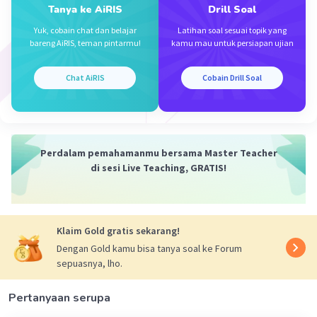
Tanya ke AiRIS
Drill Soal
Yuk, cobain chat dan belajar
Latihan soal sesuai topik yang
bareng AiRIS, teman pintarmu!
kamu mau untuk persiapan ujian
Chat AiRIS
Cobain Drill Soal
Iklan
Perdalam pemahamanmu bersama Master Teacher
di sesi Live Teaching, GRATIS!
Klaim Gold gratis sekarang!
Dengan Gold kamu bisa tanya soal ke Forum
sepuasnya, lho.
Pertanyaan serupa