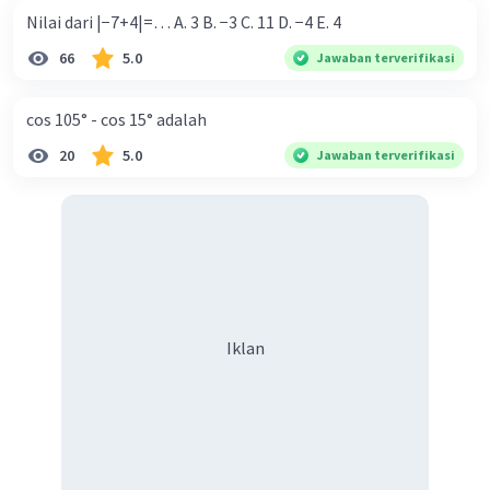
Nilai dari |−7+4|=… A. 3 B. −3 C. 11 D. −4 E. 4
66
5.0
Jawaban terverifikasi
cos 105° - cos 15° adalah
20
5.0
Jawaban terverifikasi
Iklan