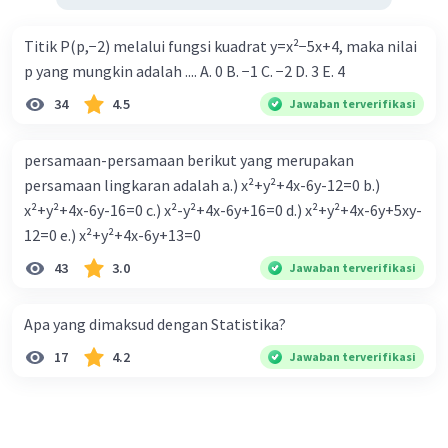
Titik P(p,−2) melalui fungsi kuadrat y=x²−5x+4, maka nilai
p yang mungkin adalah .... A. 0 B. −1 C. −2 D. 3 E. 4
34
4.5
Jawaban terverifikasi
persamaan-persamaan berikut yang merupakan
persamaan lingkaran adalah a.) x²+y²+4x-6y-12=0 b.)
x²+y²+4x-6y-16=0 c.) x²-y²+4x-6y+16=0 d.) x²+y²+4x-6y+5xy-
12=0 e.) x²+y²+4x-6y+13=0
43
3.0
Jawaban terverifikasi
Apa yang dimaksud dengan Statistika?
17
4.2
Jawaban terverifikasi