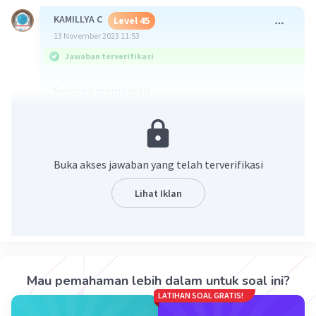
KAMILLYA C
Level 45
13 November 2023 11:53
Jawaban terverifikasi
Semoga membantu
Buka akses jawaban yang telah terverifikasi
Lihat Iklan
·
5.0
(
1
)
Balas
Beri Rating
Littlestar.Mika L
Level 25
Mau pemahaman lebih dalam untuk soal ini?
13 November 2023 11:54
LATIHAN SOAL GRATIS!
aaaa makasihhh