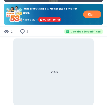
Ikuti Tryout SNBT & Menangkan E-Wallet
100rb
Klaim
Habis dalam
00
:
05
:
16
:
04
1
1
Jawaban terverifikasi
Iklan