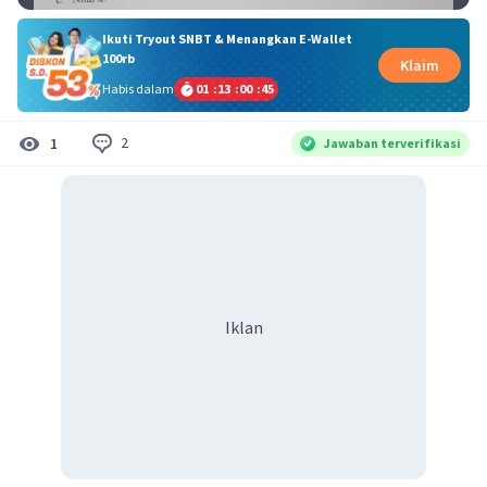
Ikuti Tryout SNBT & Menangkan E-Wallet
100rb
Klaim
Habis dalam
01
:
13
:
00
:
45
2
1
Jawaban terverifikasi
Iklan