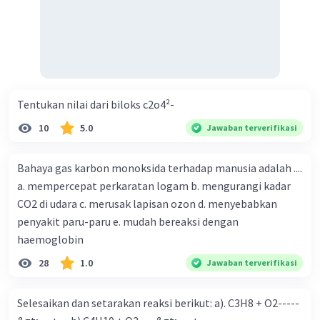
·
4.0
(
1
)
Balas
Beri Rating
Tentukan nilai dari biloks c2o4²-
10
5.0
Jawaban terverifikasi
Bahaya gas karbon monoksida terhadap manusia adalah ....
a. mempercepat perkaratan logam b. mengurangi kadar
CO2 di udara c. merusak lapisan ozon d. menyebabkan
penyakit paru-paru e. mudah bereaksi dengan
haemoglobin
28
1.0
Jawaban terverifikasi
Selesaikan dan setarakan reaksi berikut: a). C3H8 + O2-----