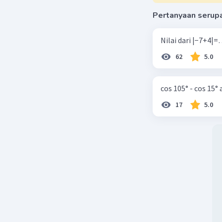
Pertanyaan serup
62
5.0
cos 105° - cos 15°
17
5.0