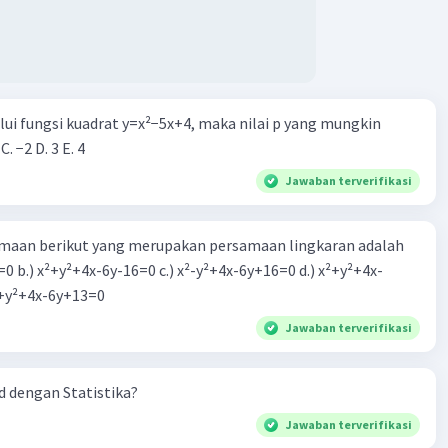
alui fungsi kuadrat y=x²−5x+4, maka nilai p yang mungkin
 C. −2 D. 3 E. 4
Jawaban terverifikasi
aan berikut yang merupakan persamaan lingkaran adalah
=0 b.) x²+y²+4x-6y-16=0 c.) x²-y²+4x-6y+16=0 d.) x²+y²+4x-
2=0 e.) x²+y²+4x-6y+13=0
Jawaban terverifikasi
 dengan Statistika?
Jawaban terverifikasi