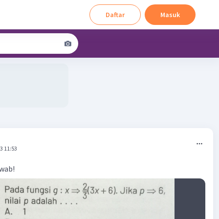
Daftar
Masuk
3 11:53
awab!