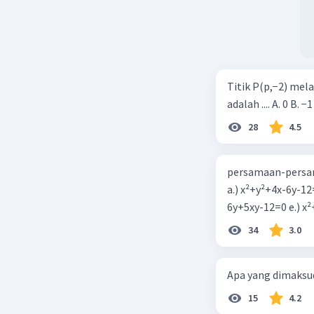
Titik P(p,−2) mel
adalah .... A. 0 B. −1
28
4.5
persamaan-persam
a.) x²+y²+4x-6y-12
6y+5xy-1
34
3.0
Apa yang dimaksud
15
4.2