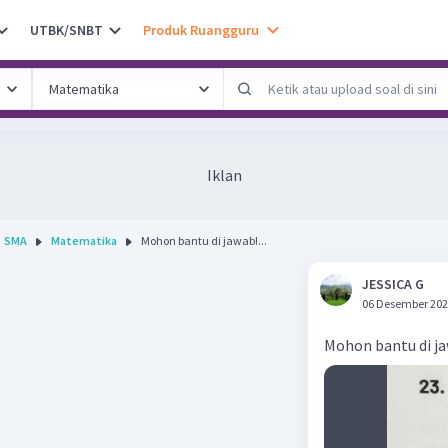
UTBK/SNBT
Produk Ruangguru
Iklan
SMA
Matematika
Mohon bantu di jawab!...
JESSICA G
06 Desember 202
Mohon bantu di j