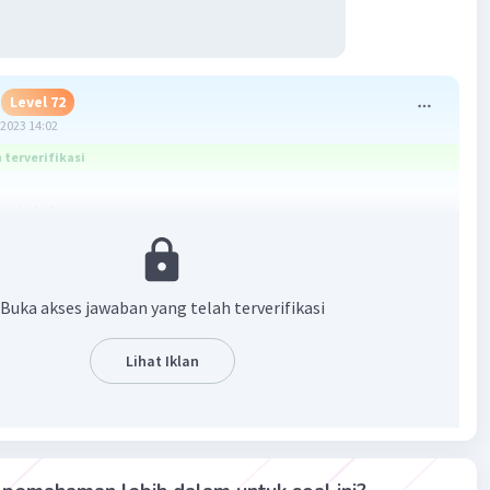
Level 72
2023 14:02
terverifikasi
dalah
A. 1
 :
x + 6)
Buka akses jawaban yang telah terverifikasi
p = ... ?
Lihat Iklan
encari nilai p, pertama-tama menyederhanakan g(x)
ahulu :
x + 6)
 + 6))
/
3