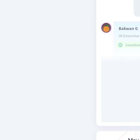
Bakwan G
06 Desember 
Jawaban 
Nilai p a
Diketahui
g(x) = ⅔(3
g(p) = 6
Ditanya :
Dijawab :
Sebelum m
terlebih d
g(x) = ⅔(3
(2(3x
g(x) =