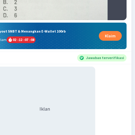
ryout SNBT & Menangkan E-Wallet 100rb
Klaim
alam
02
:
12
:
07
:
07
Jawaban terverifikasi
Iklan