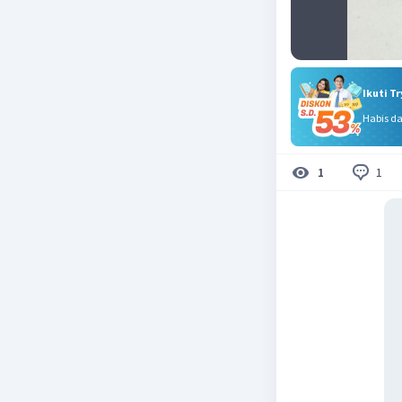
Ikuti T
Habis d
1
1