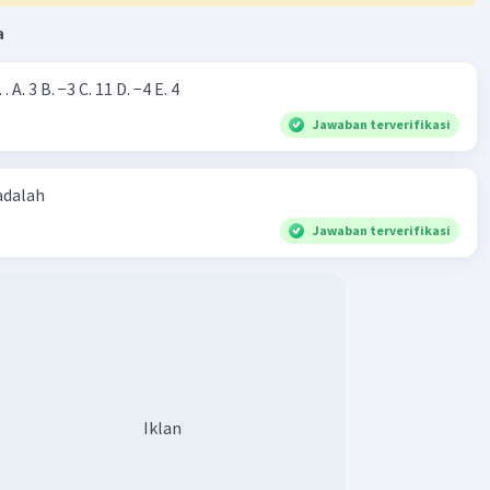
a
Nilai dari |−7+4|=… A. 3 B. −3 C. 11 D. −4 E. 4
Jawaban terverifikasi
 adalah
Jawaban terverifikasi
Iklan