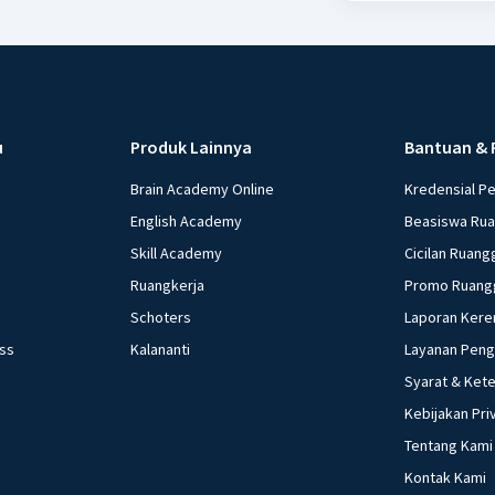
u
Produk Lainnya
Bantuan & 
Brain Academy Online
Kredensial P
English Academy
Beasiswa Ru
Skill Academy
Cicilan Ruang
Ruangkerja
Promo Ruang
Schoters
Laporan Kere
ess
Kalananti
Layanan Pen
Syarat & Ket
Kebijakan Pri
Tentang Kami
Kontak Kami