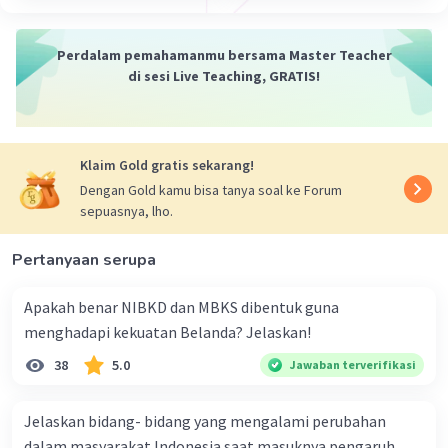
Iklan
Perdalam pemahamanmu bersama Master Teacher
di sesi Live Teaching, GRATIS!
Klaim Gold gratis sekarang!
Dengan Gold kamu bisa tanya soal ke Forum
sepuasnya, lho.
Pertanyaan serupa
Apakah benar NIBKD dan MBKS dibentuk guna
menghadapi kekuatan Belanda? Jelaskan!
38
5.0
Jawaban terverifikasi
Jelaskan bidang- bidang yang mengalami perubahan
dalam masyarakat Indonesia saat masuknya pengaruh