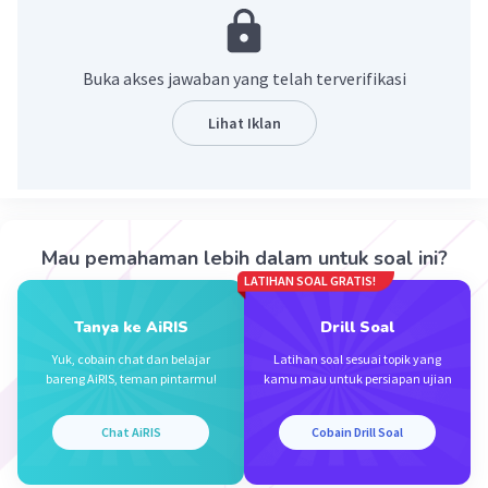
Penumpasan DI/TII di Aceh dilakukan dengan
cara damai atas inisiatif Kolonel Yasin dengan
Buka akses jawaban yang telah terverifikasi
mengadakan Musyawarah Kerukunan Rakyat
Aceh yang berlangsung pada tanggal 17-21
Lihat Iklan
Desember 1962. Musyawarah tersebut mendapat
dukungan dari para tokoh masyarakat Aceh,
sehingga pada akhirnya hal ini berhasil
memulihkan keamanan di Aceh.
Mau pemahaman lebih dalam untuk soal ini?
Jadi, jawaban yang benar adalah Musyawarah
LATIHAN SOAL GRATIS!
Kerukunan Rakyat Aceh.
Tanya ke AiRIS
Drill Soal
·
0.0
(
0
)
Balas
Beri Rating
Yuk, cobain chat dan belajar
Latihan soal sesuai topik yang
bareng AiRIS, teman pintarmu!
kamu mau untuk persiapan ujian
Chat AiRIS
Cobain Drill Soal