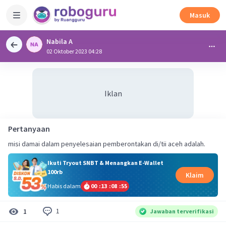
Masuk
Nabila A
02 Oktober 2023 04:28
Iklan
Pertanyaan
misi damai dalam penyelesaian pemberontakan di/tii aceh adalah.
Ikuti Tryout SNBT & Menangkan E-Wallet
100rb
Klaim
Habis dalam
00
:
13
:
08
:
54
1
1
Jawaban terverifikasi