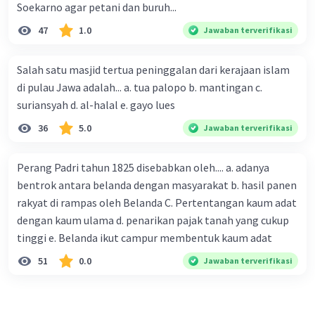
Soekarno agar petani dan buruh...
47
1.0
Jawaban terverifikasi
Salah satu masjid tertua peninggalan dari kerajaan islam
di pulau Jawa adalah... a. tua palopo b. mantingan c.
suriansyah d. al-halal e. gayo lues
36
5.0
Jawaban terverifikasi
Perang Padri tahun 1825 disebabkan oleh.... a. adanya
bentrok antara belanda dengan masyarakat b. hasil panen
rakyat di rampas oleh Belanda C. Pertentangan kaum adat
dengan kaum ulama d. penarikan pajak tanah yang cukup
tinggi e. Belanda ikut campur membentuk kaum adat
51
0.0
Jawaban terverifikasi