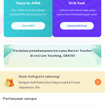
Tanya ke AiRIS
Drill Soal
Yuk, cobain chat dan belajar
Latihan soal sesuai topik yang
bareng AiRIS, teman pintarmu!
kamu mau untuk persiapan ujian
Iklan
Chat AiRIS
Cobain Drill Soal
Perdalam pemahamanmu bersama Master Teacher
di sesi Live Teaching, GRATIS!
Klaim Gold gratis sekarang!
Dengan Gold kamu bisa tanya soal ke Forum
sepuasnya, lho.
Pertanyaan serupa