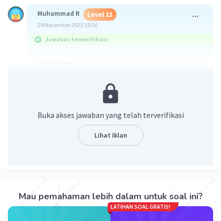
Muhammad R
Level 11
29 November 2023 10:36
Jawaban terverifikasi
Jawabnnya D ya
semoga membantu jadikan jawaban terbaik
ya👍🙏
Buka akses jawaban yang telah terverifikasi
Lihat Iklan
·
5.0
(
1
)
Balas
Beri Rating
Mau pemahaman lebih dalam untuk soal ini?
LATIHAN SOAL GRATIS!