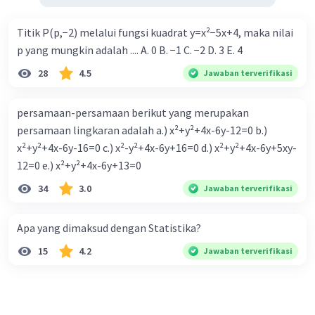
Titik P(p,−2) melalui fungsi kuadrat y=x²−5x+4, maka nilai
p yang mungkin adalah .... A. 0 B. −1 C. −2 D. 3 E. 4
28
4.5
Jawaban terverifikasi
persamaan-persamaan berikut yang merupakan
persamaan lingkaran adalah a.) x²+y²+4x-6y-12=0 b.)
x²+y²+4x-6y-16=0 c.) x²-y²+4x-6y+16=0 d.) x²+y²+4x-6y+5xy-
12=0 e.) x²+y²+4x-6y+13=0
34
3.0
Jawaban terverifikasi
Apa yang dimaksud dengan Statistika?
15
4.2
Jawaban terverifikasi