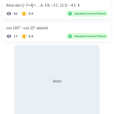
Nilai dari |−7+4|=… A. 3 B. −3 C. 11 D. −4 E. 4
62
5.0
Jawaban terverifikasi
cos 105° - cos 15° adalah
17
5.0
Jawaban terverifikasi
Iklan