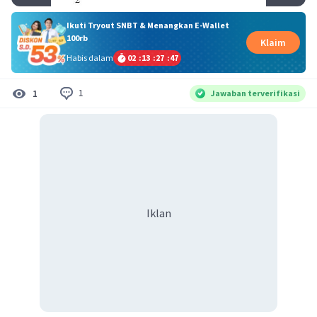
Ikuti Tryout SNBT & Menangkan E-Wallet
100rb
Klaim
Habis dalam
02
:
13
:
27
:
47
1
1
Jawaban terverifikasi
Iklan