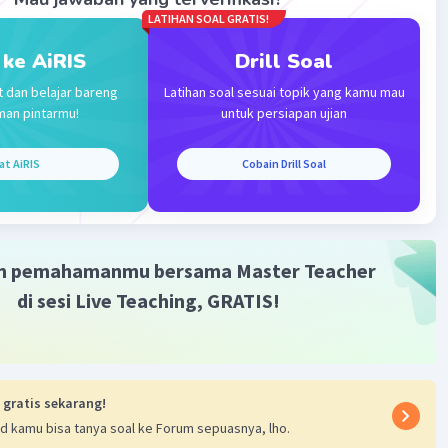
LATIHAN SOAL GRATIS!
 ke AiRIS
Drill Soal
t dan belajar bareng
Latihan soal sesuai topik yang kamu mau
man pintarmu!
untuk persiapan ujian
Iklan
at AiRIS
Cobain Drill Soal
m pemahamanmu bersama Master Teacher
di sesi Live Teaching, GRATIS!
 gratis sekarang!
d kamu bisa tanya soal ke Forum sepuasnya, lho.