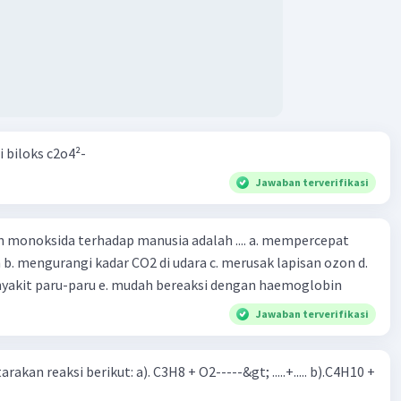
i biloks c2o4²-
Jawaban terverifikasi
oksida terhadap manusia adalah .... a. mempercepat
 d.
menyebabkan penyakit paru-paru e. mudah bereaksi dengan haemoglobin
Jawaban terverifikasi
rakan reaksi berikut: a). C3H8 + O2-----&gt; .....+..... b).C4H10 +