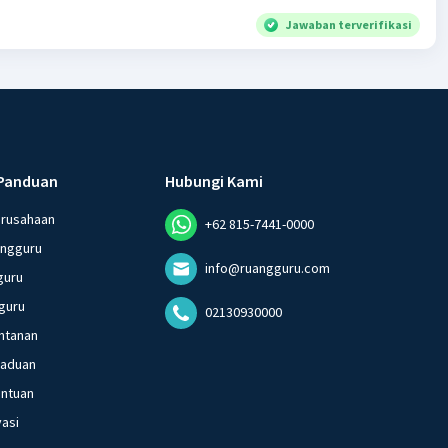
Jawaban terverifikasi
Panduan
Hubungi Kami
erusahaan
+62 815-7441-0000
angguru
info@ruangguru.com
guru
guru
02130930000
ntanan
gaduan
entuan
vasi