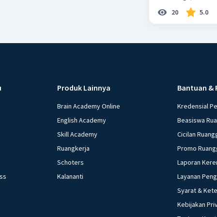
20
5.0
u
Produk Lainnya
Bantuan & 
Brain Academy Online
Kredensial P
English Academy
Beasiswa Ru
Skill Academy
Cicilan Ruang
Ruangkerja
Promo Ruang
Schoters
Laporan Kere
ess
Kalananti
Layanan Pen
Syarat & Ket
Kebijakan Pri