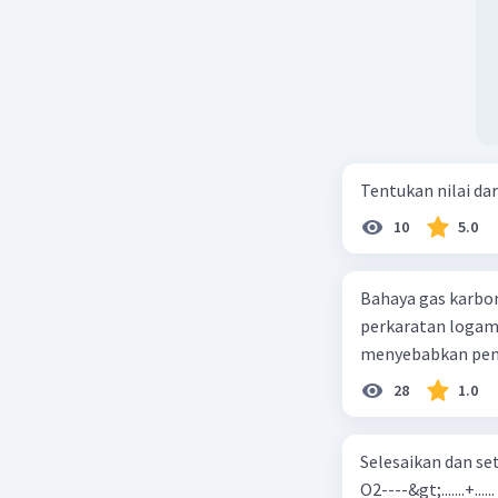
Tentukan nilai dar
10
5.0
Bahaya gas karbon mon
perkaratan logam b. mengurangi kadar CO2 di udara c. merusak lapisan ozon
28
1.0
Selesaikan dan seta
O2----&gt;.......+......