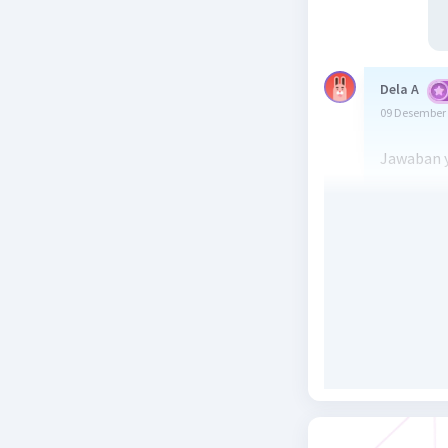
Dela A
09 Desember 
Jawaban y
Penjelasa
Beri R