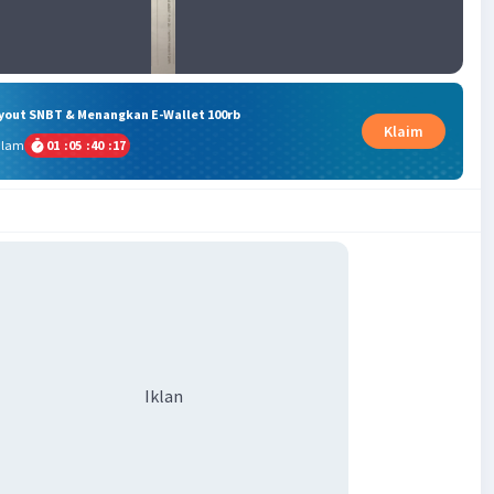
ryout SNBT & Menangkan E-Wallet 100rb
Klaim
alam
01
:
05
:
40
:
17
Iklan