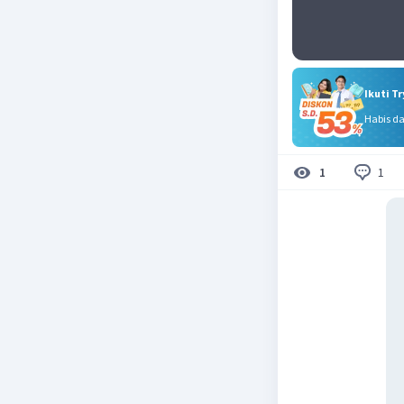
Ikuti T
Habis d
1
1