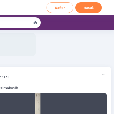
Daftar
Masuk
3 11:51
erimakasih