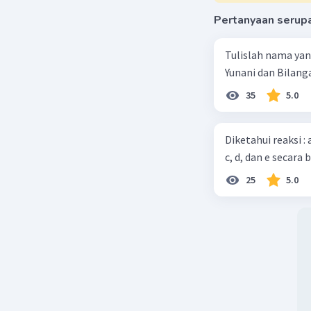
Pertanyaan serup
Tulislah nama ya
Yunani dan Bilanga
35
5.0
Diketahui reaksi :
c, d, dan e secara 
25
5.0