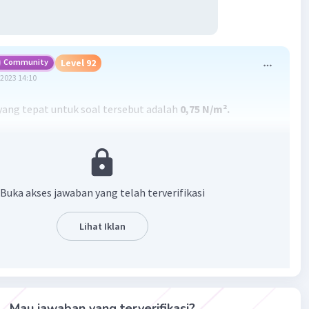
Community
Level 92
2023 14:10
ang tepat untuk soal tersebut adalah
0,75 N/m².
n mengenai langkah-langkahnya ada di gambar yaa
Buka akses jawaban yang telah terverifikasi
Lihat Iklan
·
0.0
(
0
)
Balas
ating
Mau jawaban yang terverifikasi?