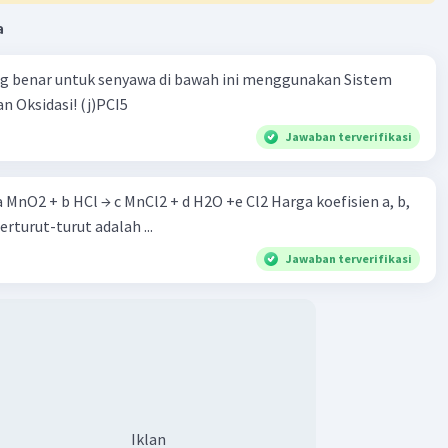
a
ng benar untuk senyawa di bawah ini menggunakan Sistem
n Oksidasi! (j)PCI5
Jawaban terverifikasi
 a MnO2 + b HCl → c MnCl2 + d H2O +e Cl2 Harga koefisien a, b,
berturut-turut adalah ...
Jawaban terverifikasi
Iklan