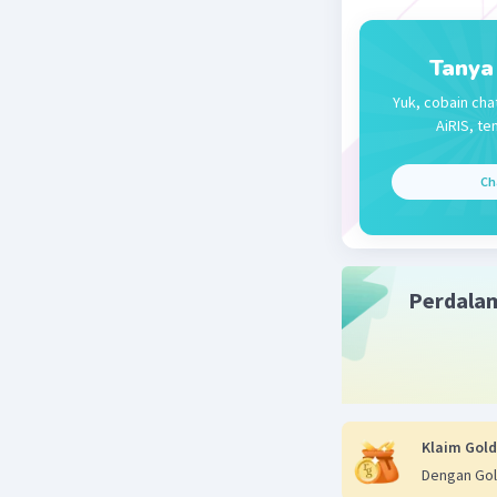
Tanya
Yuk, cobain cha
AiRIS, te
Ch
Perdala
Klaim Gold
Dengan Gol