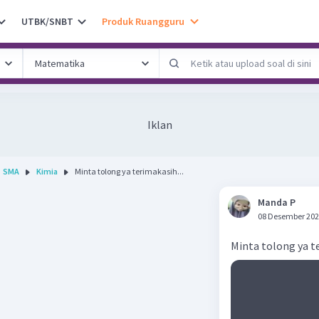
UTBK/SNBT
Produk Ruangguru
Iklan
SMA
Kimia
Minta tolong ya terimakasih...
Manda P
08 Desember 202
Minta tolong ya t