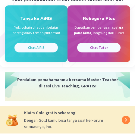
Tanya ke AiRIS
Roboguru Plus
·
4.0
(
1
)
Balas
Beri Rating
Yuk, cobain chat dan belajar
Dapatkan pembahasan soal
ga
bareng AiRIS, teman pintarmu!
pake lama
, langsung dari Tutor!
Muhammad A
Level 100
08 April 2024 04:49
Chat AiRIS
Chat Tutor
dapat persamaannya dari mana yah?
— Tampilkan 1 balasan lainnya
Perdalam pemahamanmu bersama Master Teacher
di sesi Live Teaching, GRATIS!
Klaim Gold gratis sekarang!
Iklan
Dengan Gold kamu bisa tanya soal ke Forum
sepuasnya, lho.