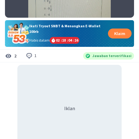
Ikuti Tryout SNBT & Menangkan E-Wallet
100rb
Klaim
Habis dalam
02
:
18
:
04
:
16
1
2
Jawaban terverifikasi
Iklan