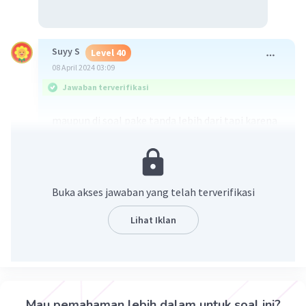
Suyy S
Level 40
08 April 2024 03:09
Jawaban terverifikasi
maupun di soal pake tanda lebih dari tapi karena
persamaan yang didapetnya +1, sedangkan di
soal adalah -1, maka ada perubahan tanda
sebelum jadi lebih dari
jadi pake tandanya kurang dari dulu, baru dikaliin
Buka akses jawaban yang telah terverifikasi
semua dengan -1 biar dapet persamaan sesuai
soal
Lihat Iklan
Mau pemahaman lebih dalam untuk soal ini?