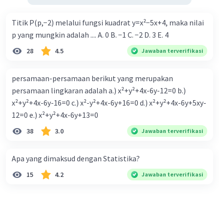
Titik P(p,−2) melalui fungsi kuadrat y=x²−5x+4, maka nilai
p yang mungkin adalah .... A. 0 B. −1 C. −2 D. 3 E. 4
28
4.5
Jawaban terverifikasi
persamaan-persamaan berikut yang merupakan
persamaan lingkaran adalah a.) x²+y²+4x-6y-12=0 b.)
x²+y²+4x-6y-16=0 c.) x²-y²+4x-6y+16=0 d.) x²+y²+4x-6y+5xy-
12=0 e.) x²+y²+4x-6y+13=0
38
3.0
Jawaban terverifikasi
Apa yang dimaksud dengan Statistika?
15
4.2
Jawaban terverifikasi