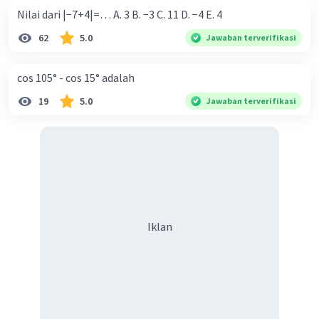
Nilai dari |−7+4|=… A. 3 B. −3 C. 11 D. −4 E. 4
62
5.0
Jawaban terverifikasi
cos 105° - cos 15° adalah
19
5.0
Jawaban terverifikasi
Iklan