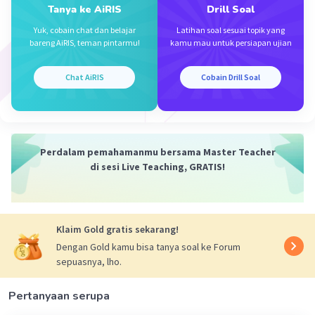
Tanya ke AiRIS
Drill Soal
Yuk, cobain chat dan belajar
Latihan soal sesuai topik yang
bareng AiRIS, teman pintarmu!
kamu mau untuk persiapan ujian
Iklan
Chat AiRIS
Cobain Drill Soal
Perdalam pemahamanmu bersama Master Teacher
di sesi Live Teaching, GRATIS!
Klaim Gold gratis sekarang!
Dengan Gold kamu bisa tanya soal ke Forum
sepuasnya, lho.
Pertanyaan serupa