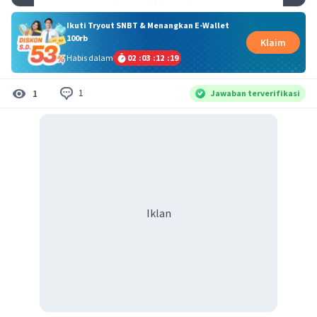
Ikuti Tryout SNBT & Menangkan E-Wallet
100rb
Klaim
Habis dalam
02
:
03
:
12
:
19
1
1
Jawaban terverifikasi
Iklan