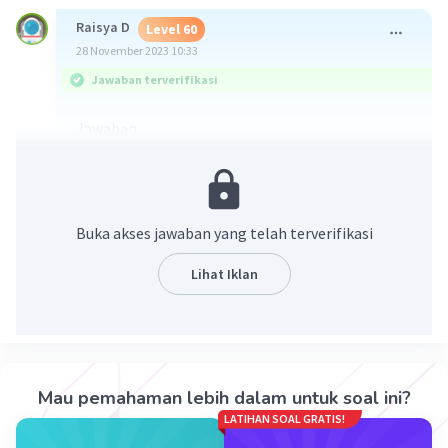
Raisya D
Level 60
28 November 2023 10:33
Jawaban terverifikasi
Jawaban
a pangkat 7/3 × b pangkat -1/3
Buka akses jawaban yang telah terverifikasi
Lihat Iklan
·
4.5
(
2
)
Balas
Beri Rating
Mau pemahaman lebih dalam untuk soal ini?
LATIHAN SOAL GRATIS!