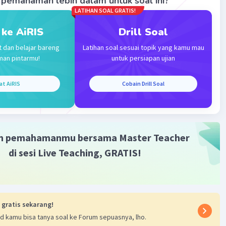
pemahaman lebih dalam untuk soal ini?
LATIHAN SOAL GRATIS!
 ke AiRIS
Drill Soal
t dan belajar bareng
Latihan soal sesuai topik yang kamu mau
man pintarmu!
untuk persiapan ujian
Iklan
at AiRIS
Cobain Drill Soal
m pemahamanmu bersama Master Teacher
di sesi Live Teaching, GRATIS!
 gratis sekarang!
d kamu bisa tanya soal ke Forum sepuasnya, lho.