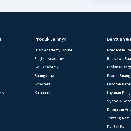
u
Produk Lainnya
Bantuan & 
Brain Academy Online
Kredensial P
English Academy
Beasiswa Ru
Skill Academy
Cicilan Ruang
Ruangkerja
Promo Ruang
Schoters
Laporan Kere
ess
Kalananti
Layanan Pen
Syarat & Ket
Kebijakan Pri
Tentang Kami
Kontak Kami