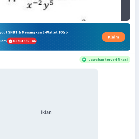
ryout SNBT & Menangkan E-Wallet 100rb
Klaim
alam
01
:
03
:
35
:
43
Jawaban terverifikasi
Iklan