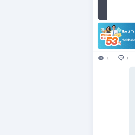
Ikuti T
Habis d
1
1