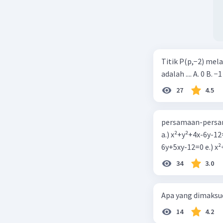
Titik P(p,−2) mel
adalah .... A. 0 B. −1
27
4.5
persamaan-persam
a.) x²+y²+4x-6y-12
6y+5xy-1
34
3.0
Apa yang dimaksud
14
4.2