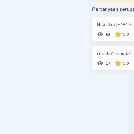
Pertanyaan serup
63
5.0
cos 105° - cos 15°
17
5.0