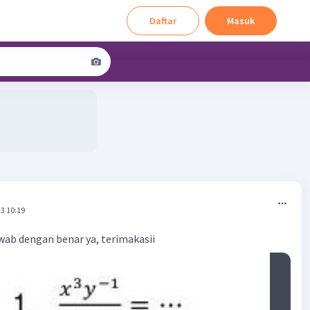
Daftar
Masuk
3 10:19
wab dengan benar ya, terimakasii