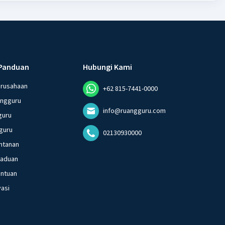
Panduan
Hubungi Kami
erusahaan
+62 815-7441-0000
angguru
info@ruangguru.com
guru
guru
02130930000
ntanan
gaduan
entuan
vasi