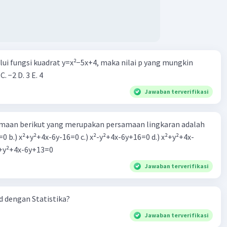
alui fungsi kuadrat y=x²−5x+4, maka nilai p yang mungkin
 C. −2 D. 3 E. 4
Jawaban terverifikasi
aan berikut yang merupakan persamaan lingkaran adalah
=0 b.) x²+y²+4x-6y-16=0 c.) x²-y²+4x-6y+16=0 d.) x²+y²+4x-
2=0 e.) x²+y²+4x-6y+13=0
Jawaban terverifikasi
 dengan Statistika?
Jawaban terverifikasi