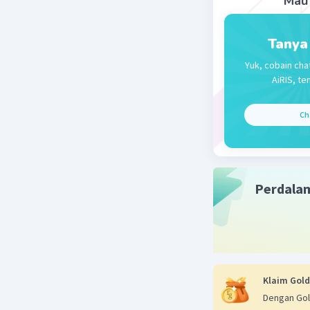
Mau 
Tanya
Yuk, cobain cha
AiRIS, te
Ch
Perdala
Klaim Gold
Dengan Gol