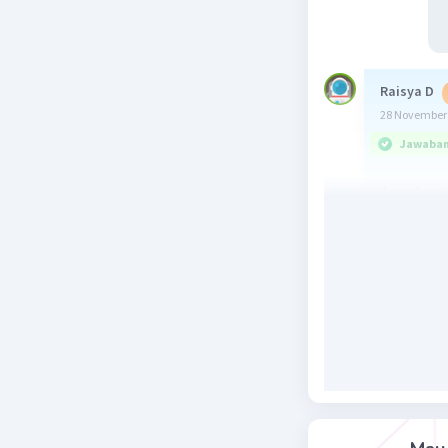
Raisya D
28 November 
Jawaban 
Jawaban
X pangaka
Beri R