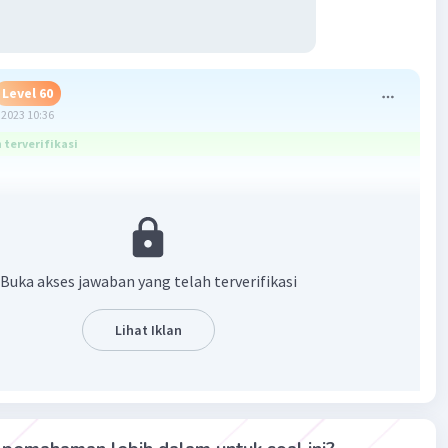
Level 60
2023 10:36
terverifikasi
t 5 × Y pangkat -6
Buka akses jawaban yang telah terverifikasi
Lihat Iklan
·
0.0
(
0
)
Balas
ating