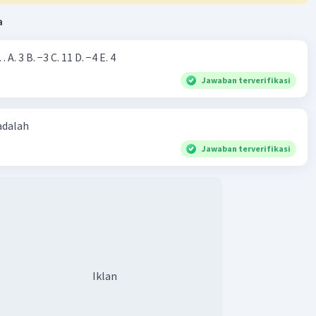
a
Nilai dari |−7+4|=… A. 3 B. −3 C. 11 D. −4 E. 4
Jawaban terverifikasi
 adalah
Jawaban terverifikasi
Iklan