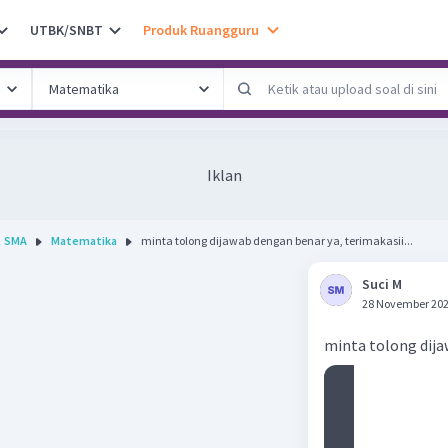
UTBK/SNBT
Produk Ruangguru
Iklan
SMA
Matematika
minta tolong dijawab dengan benar ya, terimakasii...
Suci M
28 November 202
minta tolong dija