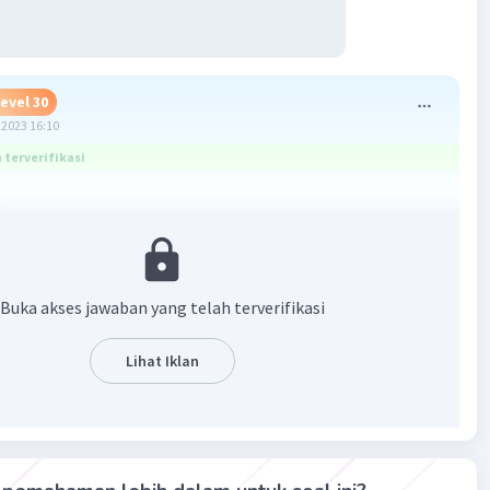
evel 30
2023 16:10
terverifikasi
 :
kemiringan : 60°
g tangga : 5m
(sisi miring)
Buka akses jawaban yang telah terverifikasi
Lihat Iklan
i tangga ke dinding
(sisi samping),
misalkan
x
samping/miring