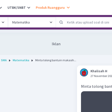
UTBK/SNBT
Produk Ruangguru
Iklan
SMA
Matematika
Minta tolong bantuin makasih...
Khalisah H
27 November 202
Minta tolong ban