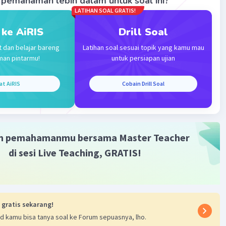
pemahaman lebih dalam untuk soal ini?
x/5
LATIHAN SOAL GRATIS!
 ke AiRIS
Drill Soal
t dan belajar bareng
Latihan soal sesuai topik yang kamu mau
ak kaki tangga ke dinding adalah 5/2 m. Jawabannya adalah A.
man pintarmu!
untuk persiapan ujian
membantu!
at AiRIS
Cobain Drill Soal
m pemahamanmu bersama Master Teacher
di sesi Live Teaching, GRATIS!
·
0.0
(
0
)
Balas
ating
 gratis sekarang!
d kamu bisa tanya soal ke Forum sepuasnya, lho.
Master Teacher