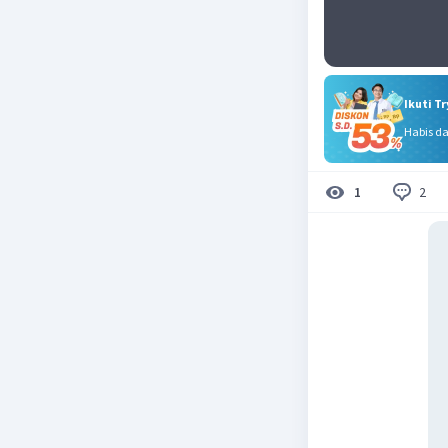
Ikuti T
Habis d
2
1