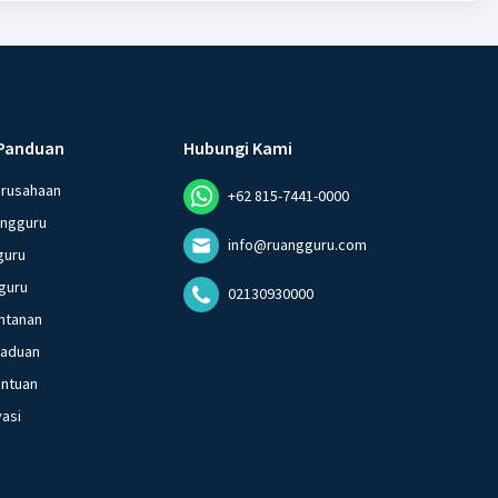
Panduan
Hubungi Kami
erusahaan
+62 815-7441-0000
angguru
info@ruangguru.com
guru
guru
02130930000
ntanan
gaduan
entuan
vasi