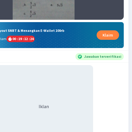
ryout SNBT & Menangkan E-Wallet 100rb
Klaim
alam
00
:
19
:
12
:
23
Jawaban terverifikasi
Iklan