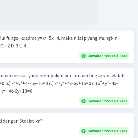
k dari kaki tangga ke dinding adalah 5/2 m.
na itu, jawaban yang benar adalah A.
·
0.0
(
0
)
Balas
ating
alui fungsi kuadrat y=x²−5x+4, maka nilai p yang mungkin
 C. −2 D. 3 E. 4
Jawaban terverifikasi
aan berikut yang merupakan persamaan lingkaran adalah
=0 b.) x²+y²+4x-6y-16=0 c.) x²-y²+4x-6y+16=0 d.) x²+y²+4x-
2=0 e.) x²+y²+4x-6y+13=0
Jawaban terverifikasi
 dengan Statistika?
Jawaban terverifikasi