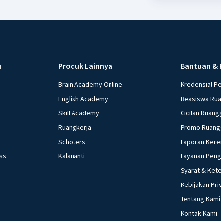
u
Produk Lainnya
Bantuan & 
Brain Academy Online
Kredensial P
English Academy
Beasiswa Ru
Skill Academy
Cicilan Ruang
Ruangkerja
Promo Ruang
Schoters
Laporan Kere
ess
Kalananti
Layanan Pen
Syarat & Ket
Kebijakan Pri
Tentang Kami
Kontak Kami