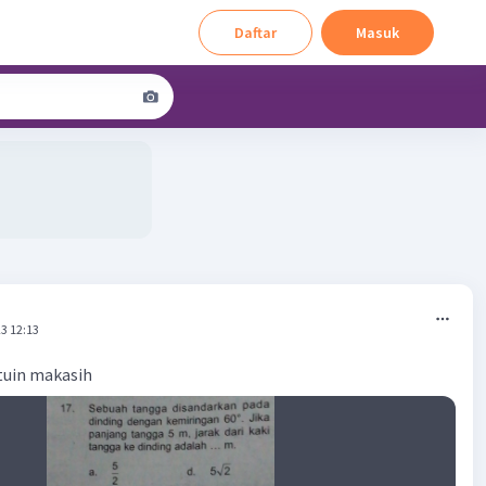
Daftar
Masuk
3 12:13
tuin makasih