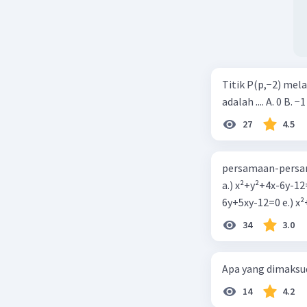
Jadi, jara
Oleh kare
Beri R
Titik P(p,−2) mel
adalah .... A. 0 B. −1
27
4.5
persamaan-persam
a.) x²+y²+4x-6y-12
6y+5xy-1
34
3.0
Apa yang dimaksud
14
4.2