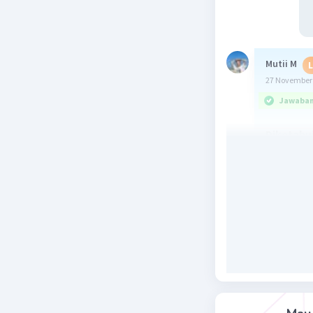
Mutii M
L
27 November 
Jawaban 
Diketahui
sudut 
panjan
Ditanya :
jarak kak
Jawab :
cos 𝞱 = 