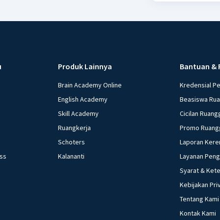
u
Produk Lainnya
Bantuan & 
Brain Academy Online
Kredensial P
English Academy
Beasiswa Ru
Skill Academy
Cicilan Ruang
Ruangkerja
Promo Ruang
Schoters
Laporan Kere
ess
Kalananti
Layanan Pen
Syarat & Ket
Kebijakan Pri
Tentang Kami
Kontak Kami