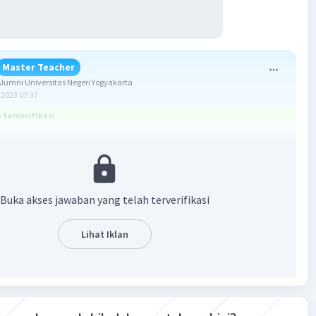
Master Teacher
umni Universitas Negeri Yogyakarta
2023 07:37
terverifikasi
 E
2
2
Buka akses jawaban yang telah terverifikasi
= (s
π - 2s
)/8
g
dalah 1/2 · panjang persegi.
Lihat Iklan
an:
:
2 = 21