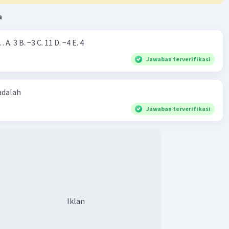
·
0.0
(
0
)
Balas
ating
a
Nilai dari |−7+4|=… A. 3 B. −3 C. 11 D. −4 E. 4
Jawaban terverifikasi
 adalah
Jawaban terverifikasi
Iklan