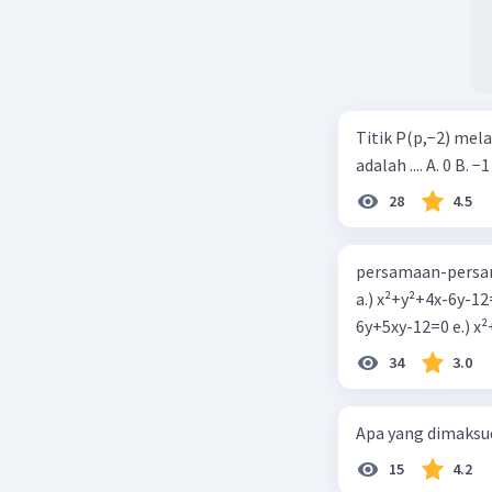
Titik P(p,−2) mel
adalah .... A. 0 B. −1
28
4.5
persamaan-persam
a.) x²+y²+4x-6y-12
6y+5xy-1
34
3.0
Apa yang dimaksud
15
4.2