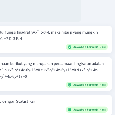
alui fungsi kuadrat y=x²−5x+4, maka nilai p yang mungkin
 C. −2 D. 3 E. 4
Jawaban terverifikasi
aan berikut yang merupakan persamaan lingkaran adalah
=0 b.) x²+y²+4x-6y-16=0 c.) x²-y²+4x-6y+16=0 d.) x²+y²+4x-
2=0 e.) x²+y²+4x-6y+13=0
Jawaban terverifikasi
 dengan Statistika?
Jawaban terverifikasi