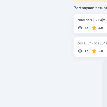
Beri R
Pertanyaan serup
62
5.0
cos 105° - cos 15°
17
5.0