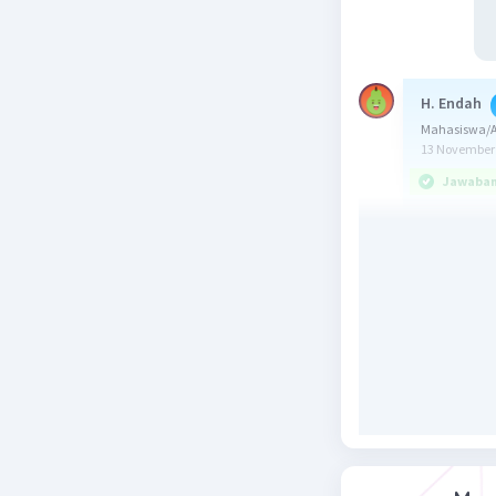
H. Endah
Mahasiswa/Al
13 November 
Jawaban 
Jawaban:
Konsep:
L
1 temberen
dengan s a
Pembahas
Diketahui
s = 1/2 · 4