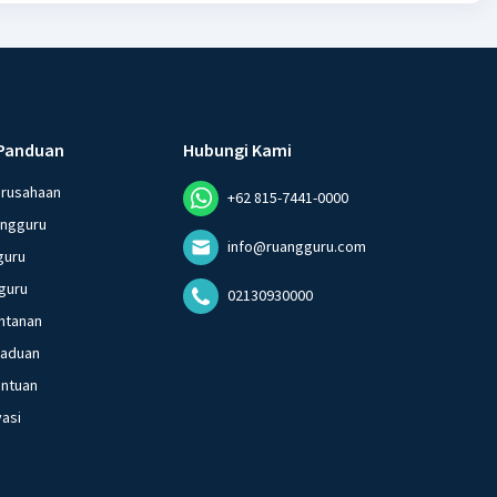
Panduan
Hubungi Kami
erusahaan
+62 815-7441-0000
angguru
info@ruangguru.com
guru
guru
02130930000
ntanan
gaduan
entuan
vasi