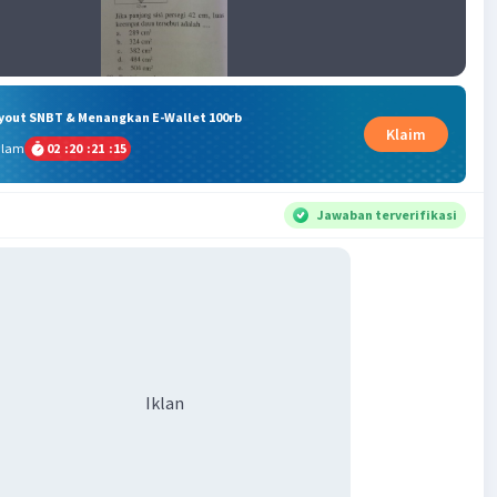
ryout SNBT & Menangkan E-Wallet 100rb
Klaim
alam
02
:
20
:
21
:
15
Jawaban terverifikasi
Iklan