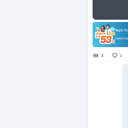
Ikuti T
Habis d
2
3