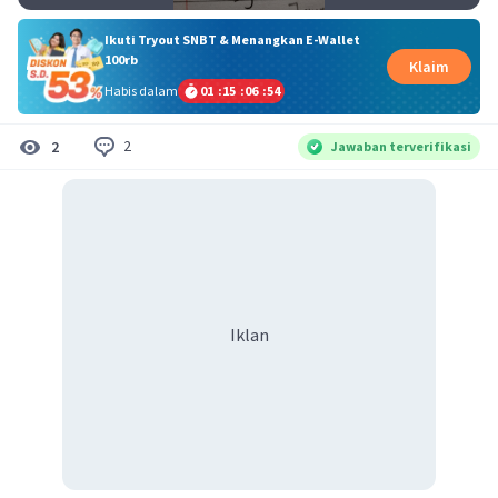
Ikuti Tryout SNBT & Menangkan E-Wallet
100rb
Klaim
Habis dalam
01
:
15
:
06
:
54
2
2
Jawaban terverifikasi
Iklan