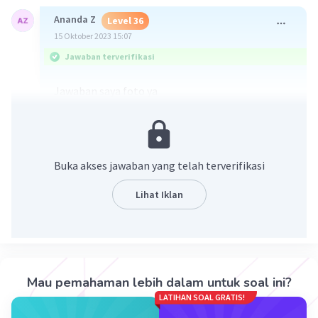
Ananda Z
Level 36
15 Oktober 2023 15:07
Jawaban terverifikasi
Jawaban saya foto ya
Buka akses jawaban yang telah terverifikasi
Lihat Iklan
·
4.5
(
2
)
Balas
Beri Rating
Nurul K
Level 1
Mau pemahaman lebih dalam untuk soal ini?
15 Oktober 2023 15:12
LATIHAN SOAL GRATIS!
thnks kak