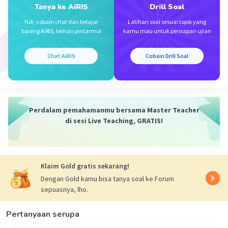
Tanya ke AiRIS
Drill Soal
Yuk, cobain chat dan belajar
Latihan soal sesuai topik yang
bareng AiRIS, teman pintarmu!
kamu mau untuk persiapan ujian
Naila H
Level 27
16 Oktober 2023 01:40
Chat AiRIS
Cobain Drill Soal
Jawaban terverifikasi
izin menjawab semoga membantu
Iklan
Perdalam pemahamanmu bersama Master Teacher
di sesi Live Teaching, GRATIS!
Klaim Gold gratis sekarang!
Dengan Gold kamu bisa tanya soal ke Forum
sepuasnya, lho.
·
5.0
(
1
)
Balas
Beri Rating
Pertanyaan serupa