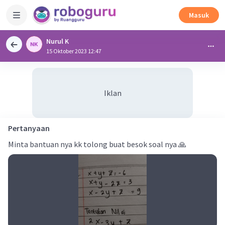
Masuk
Nurul K
15 Oktober 2023 12:47
Iklan
Pertanyaan
Minta bantuan nya kk tolong buat besok soal nya 🙏