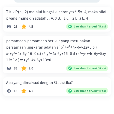
Titik P(p,−2) melalui fungsi kuadrat y=x²−5x+4, maka nilai
p yang mungkin adalah .... A. 0 B. −1 C. −2 D. 3 E. 4
28
4.5
Jawaban terverifikasi
persamaan-persamaan berikut yang merupakan
persamaan lingkaran adalah a.) x²+y²+4x-6y-12=0 b.)
x²+y²+4x-6y-16=0 c.) x²-y²+4x-6y+16=0 d.) x²+y²+4x-6y+5xy-
12=0 e.) x²+y²+4x-6y+13=0
38
3.0
Jawaban terverifikasi
Apa yang dimaksud dengan Statistika?
15
4.2
Jawaban terverifikasi