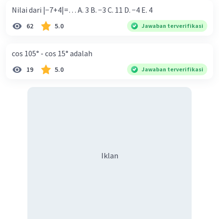
Nilai dari |−7+4|=… A. 3 B. −3 C. 11 D. −4 E. 4
62
5.0
Jawaban terverifikasi
cos 105° - cos 15° adalah
19
5.0
Jawaban terverifikasi
Iklan