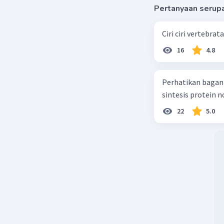
Pertanyaan serup
Ciri ciri vertebra
16
4.8
Perhatikan bagan sintesis protei
sintesis protein 
22
5.0