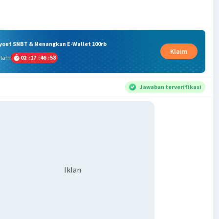
ryout SNBT & Menangkan E-Wallet 100rb
Klaim
alam
02
:
17
:
46
:
57
Jawaban terverifikasi
Iklan