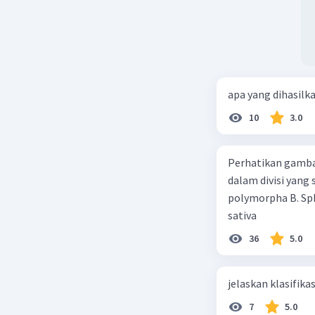
apa yang dihasilk
10
3.0
Perhatikan gamba
dalam divisi yang
polymorpha B. Sph
sativa
36
5.0
jelaskan klasifikas
7
5.0