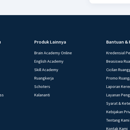
u
Produk Lainnya
Bantuan & 
Brain Academy Online
Kredensial P
English Academy
Beasiswa Ru
Skill Academy
Cicilan Ruang
Ruangkerja
Promo Ruang
Schoters
Laporan Kere
ess
Kalananti
Layanan Pen
Syarat & Ket
Kebijakan Pri
Tentang Kami
Kontak Kami