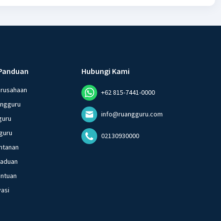
Panduan
Hubungi Kami
erusahaan
+62 815-7441-0000
angguru
info@ruangguru.com
guru
guru
02130930000
ntanan
gaduan
entuan
vasi