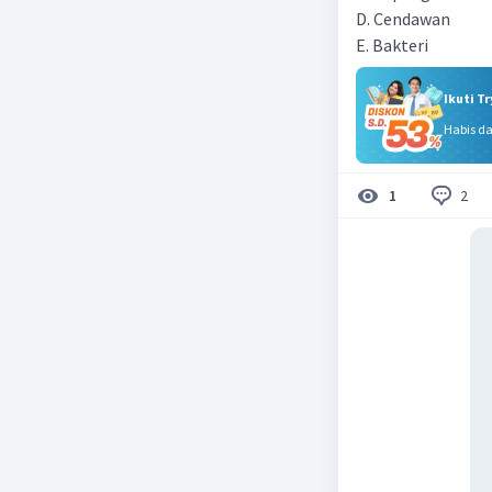
D. Cendawan
E. Bakteri
Ikuti T
Habis d
2
1